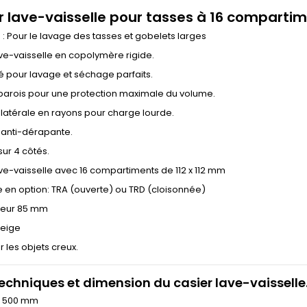
r lave-vaisselle pour tasses à 16 comparti
on : Pour le lavage des tasses et gobelets larges
ve-vaisselle en copolymère rigide.
 pour lavage et séchage parfaits.
parois pour une protection maximale du volume.
 latérale en rayons pour charge lourde.
 anti-dérapante.
ur 4 côtés.
ve-vaisselle avec 16 compartiments de 112 x 112 mm
 en option: TRA (ouverte) ou TRD (cloisonnée)
teur 85 mm
beige
r les objets creux.
techniques et dimension du casier lave-vaisselle
r 500 mm