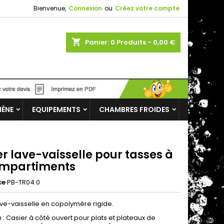
Bienvenue,
Connexion
ou
Créez votre compte
shopping_cart
Panier:
0
Produits - 0,00 €
IÈNE
EQUIPEMENTS
CHAMBRES FROIDES
r lave-vaisselle pour tasses à
ompartiments
ce
PB-TR04.0
ave-vaisselle en copolymère rigide.
on : Casier à côté ouvert pour plats et plateaux de