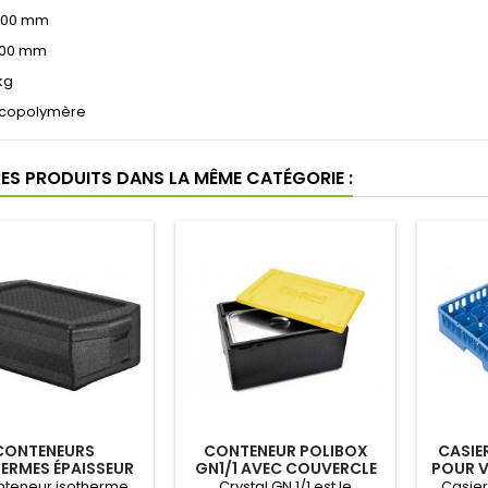
500 mm
100 mm
kg
: copolymère
RES PRODUITS DANS LA MÊME CATÉGORIE :
CONTENEURS
CONTENEUR POLIBOX
CASIE
ERMES ÉPAISSEUR
GN1/1 AVEC COUVERCLE
POUR V
 POLIBOX GN 1/1
COULEUR
nteneur isotherme
Crystal GN 1/1 est le
Casier