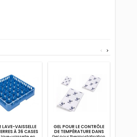
<
>
R LAVE-VAISSELLE
GEL POUR LE CONTRÔLE
CONTEN
ERRES À 36 CASES
DE TEMPÉRATURE DANS
LITRE
74 X 74 MM
LES CONTENEURS
 lave-vaisselle en
Gel pour thermostatisation.
Conten