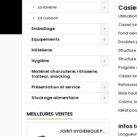
Casie
La laverie
Utilisati
La cuisson
Casier la
Emballage
Fond aéré
Equipements
Doubles 
Hôtellerie
Structure
Structure
Hygiène
Poignée s
Matériel charcuterie, rôtisserie,
Casier la
traiteur, snacking
Rehausse
Présentation et service
Maxi hau
Stockage alimentaire
Coloris: 
Idéal pou
MEILLEURES VENTES
Infos 
JOINT HYGIÉNIQUE POUR ANNEAU TUBE 40 X 40 MM NOIR
Longueu