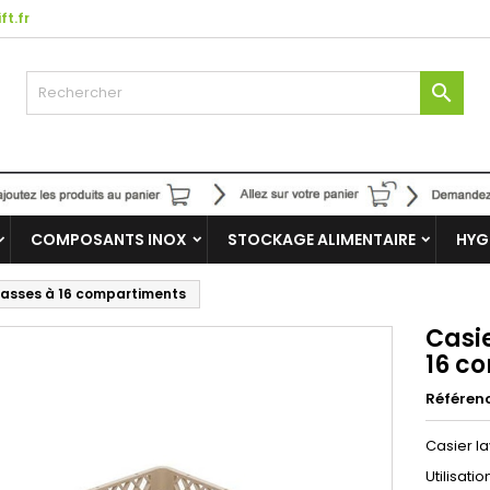
ft.fr

COMPOSANTS INOX
STOCKAGE ALIMENTAIRE
HYG
 tasses à 16 compartiments
Casie
16 c
Référen
Casier l
Utilisati