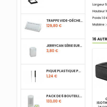
Largeur 
Hauteur 
Poids 1.0 
TRAPPE VIDE-DÉCHETS BASCULANT ENCASTRABLE EN INOX
Matière 
Prix
129,80 €
16 AUT
JERRYCAN SÉRIE EURO UN DIN 61
Prix
3,80 €
PIQUE PLASTIQUE POUR ÉTIQUETTES SUR LES PLATS EN VITRINE
Prix
1,24 €
PACK DE 6 BOUTEILLES SAUCE GUN 630 ML AVEC MEMBRANE 3 TROUS
Prix
133,00 €
ISOTH
40 MM
Le co