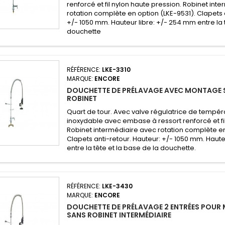
renforcé et fil nylon haute pression. Robinet int
rotation complète en option (LKE-9531). Clapets 
+/- 1050 mm. Hauteur libre: +/- 254 mm entre la t
douchette
RÉFÉRENCE:
LKE-3310
MARQUE:
ENCORE
DOUCHETTE DE PRÉLAVAGE AVEC MONTAGE S
ROBINET
Quart de tour. Avec valve régulatrice de tempéra
inoxydable avec embase à ressort renforcé et fi
Robinet intermédiaire avec rotation complète en
Clapets anti-retour. Hauteur: +/- 1050 mm. Haut
entre la tête et la base de la douchette.
RÉFÉRENCE:
LKE-3430
MARQUE:
ENCORE
DOUCHETTE DE PRÉLAVAGE 2 ENTRÉES POUR
SANS ROBINET INTERMÉDIAIRE