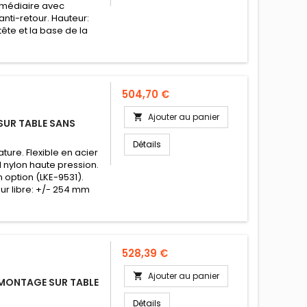
ermédiaire avec
anti-retour. Hauteur:
ête et la base de la
Prix
504,70 €
Ajouter au panier

UR TABLE SANS
Détails
ture. Flexible en acier
l nylon haute pression.
 option (LKE-9531).
eur libre: +/- 254 mm
Prix
528,39 €
Ajouter au panier

 MONTAGE SUR TABLE
Détails