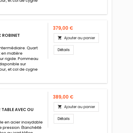
our, et col de cygne
Prix
379,00 €
 ROBINET
Ajouter au panier

ntermédiaire. Quart
Détails
t en matière
cleur rigide. Pommeau
isponible sur
our, et col de cygne
Prix
389,00 €
Ajouter au panier

TABLE AVEC OU
Détails
ble en acier inoxydable
e pression. Étanchéité
e au joint téflon.