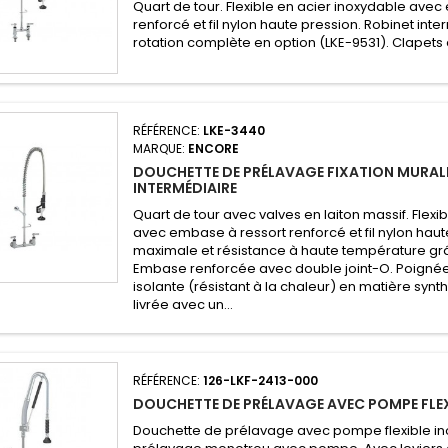
Quart de tour. Flexible en acier inoxydable ave
renforcé et fil nylon haute pression. Robinet int
rotation complète en option (LKE-9531). Clapets 
RÉFÉRENCE:
LKE-3440
MARQUE:
ENCORE
DOUCHETTE DE PRÉLAVAGE FIXATION MURAL
INTERMÉDIAIRE
Quart de tour avec valves en laiton massif. Flexi
avec embase à ressort renforcé et fil nylon haut
maximale et résistance à haute température grâc
Embase renforcée avec double joint-O. Poignée
isolante (résistant à la chaleur) en matière syn
livrée avec un...
RÉFÉRENCE:
126-LKF-2413-000
DOUCHETTE DE PRÉLAVAGE AVEC POMPE FLEX
Douchette de prélavage avec pompe flexible in