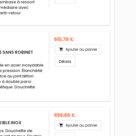
c embase à ressort
ermédiaire avec
anti-retour
Prix
610,79 €
Ajouter au panier

E SANS ROBINET
Détails
ble en acier inoxydable
e pression. Étanchéité
e au joint téflon.
 à double paroi
thétique. Douchette
Prix
659,66 €
IBLE INOX
Ajouter au panier

ox. Douchette de