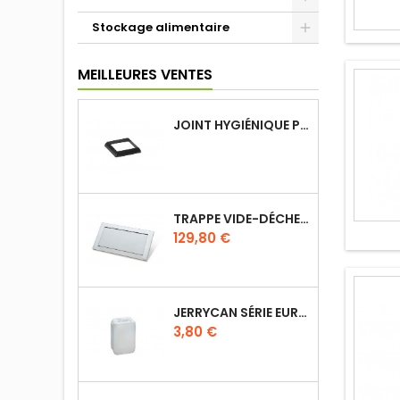
Stockage alimentaire
MEILLEURES VENTES
JOINT HYGIÉNIQUE POUR ANNEAU TUBE 40 X 40 MM NOIR
TRAPPE VIDE-DÉCHETS BASCULANT ENCASTRABLE EN INOX
Prix
129,80 €
JERRYCAN SÉRIE EURO UN DIN 61
Prix
3,80 €