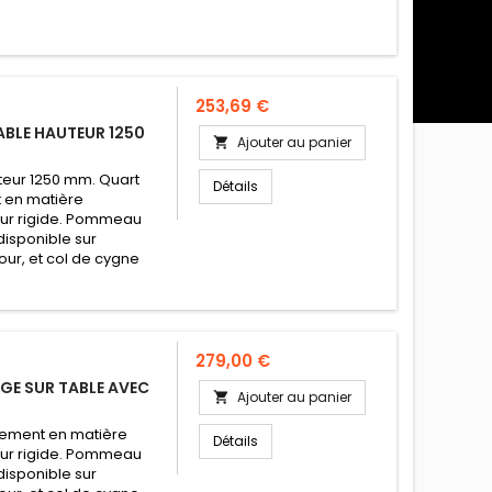
Prix
253,69 €
BLE HAUTEUR 1250
Ajouter au panier

teur 1250 mm. Quart
Détails
t en matière
cleur rigide. Pommeau
isponible sur
our, et col de cygne
Prix
279,00 €
E SUR TABLE AVEC
Ajouter au panier

êtement en matière
Détails
cleur rigide. Pommeau
isponible sur