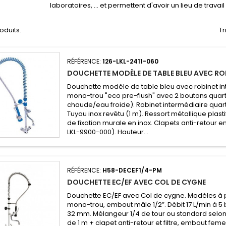
laboratoires, ... et permettent d'avoir un lieu de travai
roduits.
Tr
RÉFÉRENCE:
126-LKL-2411-060
DOUCHETTE MODÈLE DE TABLE BLEU AVEC ROB
Douchette modèle de table bleu avec robinet i
mono-trou "eco pre-flush" avec 2 boutons quart
chaude/eau froide). Robinet intermédiaire quart
Tuyau inox revêtu (1 m). Ressort métallique plasti
de fixation murale en inox. Clapets anti-retour e
LKL-9900-000). Hauteur...
RÉFÉRENCE:
H58-DECEF1/4-PM
DOUCHETTE EC/EF AVEC COL DE CYGNE
Douchette EC/EF avec Col de cygne. Modèles à 
mono-trou, embout mâle 1/2”. Débit 17 L/min à 5
32 mm. Mélangeur 1/4 de tour ou standard selon 
de 1 m + clapet anti-retour et filtre, embout feme