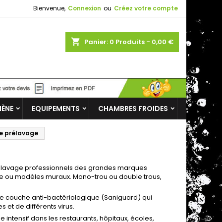
Bienvenue,
Connexion
ou
Créez votre compte
shopping_cart
Panier:
0
Produits - 0,00 €
IÈNE
EQUIPEMENTS
CHAMBRES FROIDES
e prélavage
lavage professionnels des grandes marques
le ou modèles muraux. Mono-trou ou double trous,
e couche anti-bactériologique (Saniguard) qui
et de différents virus.
ntensif dans les restaurants, hôpitaux, écoles,