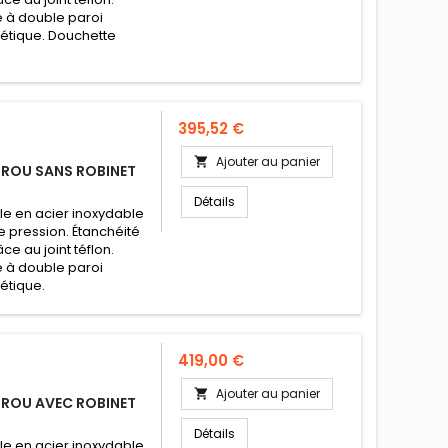
 à double paroi
thétique. Douchette
Prix
395,52 €
Ajouter au panier

TROU SANS ROBINET
Détails
ble en acier inoxydable
e pression. Étanchéité
e au joint téflon.
 à double paroi
hétique.
Prix
419,00 €
Ajouter au panier

TROU AVEC ROBINET
Détails
ble en acier inoxydable