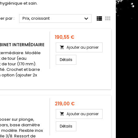
l hygiénique et sain.



ier par :
Prix, croissant
Prix
190,55 €
INET INTERMÉDIAIRE
Ajouter au panier

ntermédiaire. Modèle
 de tour (eau
Détails
 de tour (170 mm).
fié. Crochet et barre
n option (ajouter 2x
Prix
219,00 €
Ajouter au panier

poser sur plonge,
 bars, base diamètre
Détails
modèle. Flexible inox
lle 3/8. Ressort de