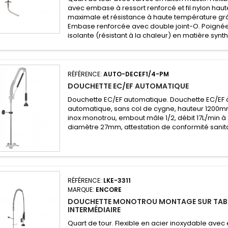
avec embase à ressort renforcé et fil nylon haut
maximale et résistance à haute température grâc
Embase renforcée avec double joint-O. Poignée
isolante (résistant à la chaleur) en matière synt
RÉFÉRENCE:
AUTO-DECEF1/4-PM
DOUCHETTE EC/EF AUTOMATIQUE
Douchette EC/EF automatique. Douchette EC/EF
automatique, sans col de cygne, hauteur 1200m
inox monotrou, embout mâle 1/2, débit 17L/min à 3
diamètre 27mm, attestation de conformité sanit
RÉFÉRENCE:
LKE-3311
MARQUE:
ENCORE
DOUCHETTE MONOTROU MONTAGE SUR TABL
INTERMÉDIAIRE
Quart de tour. Flexible en acier inoxydable ave