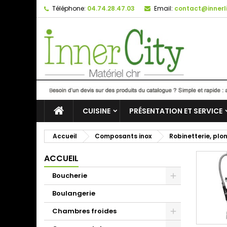
Téléphone:
04.74.28.47.03
Email:
contact@innerli
CUISINE
PRÉSENTATION ET SERVICE
Accueil
Composants inox
Robinetterie, plo
ACCUEIL
Boucherie
Boulangerie
Chambres froides