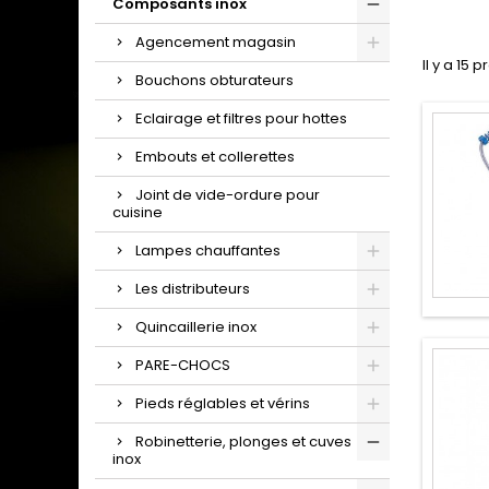
Composants inox
Agencement magasin
Il y a 15 p
Bouchons obturateurs
Eclairage et filtres pour hottes
Embouts et collerettes
Joint de vide-ordure pour
cuisine
Lampes chauffantes
Les distributeurs
Quincaillerie inox
PARE-CHOCS
Pieds réglables et vérins
Robinetterie, plonges et cuves
inox