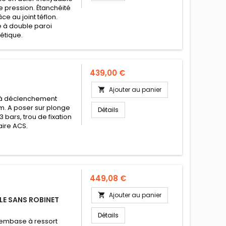
e pression. Étanchéité
e au joint téflon.
 à double paroi
hétique.
Prix
439,00 €
Ajouter au panier

 à déclenchement
m. A poser sur plonge
Détails
 bars, trou de fixation
aire ACS.
Prix
449,08 €
Ajouter au panier

E SANS ROBINET
Détails
c embase à ressort