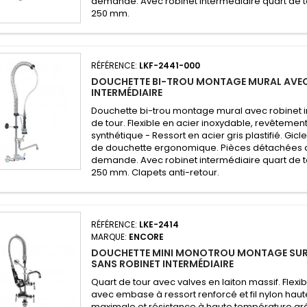
demande. Avec robinet intermédiaire quart de t
250 mm.
RÉFÉRENCE:
LKF-2441-000
DOUCHETTE BI-TROU MONTAGE MURAL AVEC
INTERMÉDIAIRE
Douchette bi-trou montage mural avec robinet i
de tour. Flexible en acier inoxydable, revêtemen
synthétique - Ressort en acier gris plastifié. Gi
de douchette ergonomique. Pièces détachées d
demande. Avec robinet intermédiaire quart de t
250 mm. Clapets anti-retour.
RÉFÉRENCE:
LKE-2414
MARQUE:
ENCORE
DOUCHETTE MINI MONOTROU MONTAGE SUR 
SANS ROBINET INTERMÉDIAIRE
Quart de tour avec valves en laiton massif. Flexi
avec embase à ressort renforcé et fil nylon haut
maximale et résistance à haute température grâc