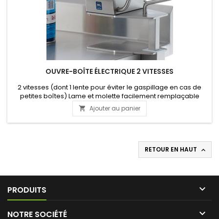
OUVRE-BOÎTE ÉLECTRIQUE 2 VITESSES
2 vitesses (dont 1 lente pour éviter le gaspillage en cas de
petites boîtes) Lame et molette facilement remplaçable
Construction robuste en inox Pieds antidérapants Pour un
Ajouter au panier

usage d'environ 200 boîtes par jour PRODUIT STOPPE
RETOUR EN HAUT


PRODUITS

NOTRE SOCIÉTÉ