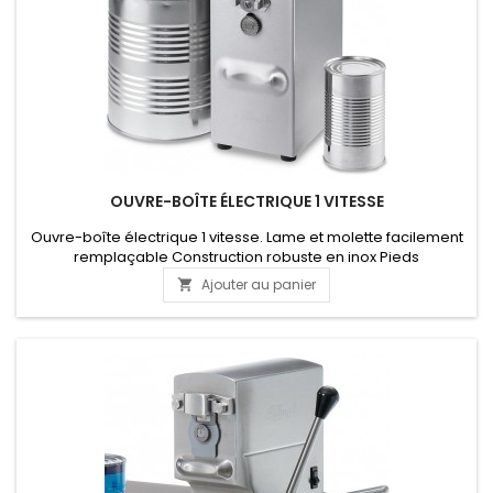
OUVRE-BOÎTE ÉLECTRIQUE 1 VITESSE
Ouvre-boîte électrique 1 vitesse. Lame et molette facilement
remplaçable Construction robuste en inox Pieds
antidérapants Pour un usage d'environ 75 boîtes par jour
Ajouter au panier

PRODUIT SUR COMMANDE - NOUS CONTACTER