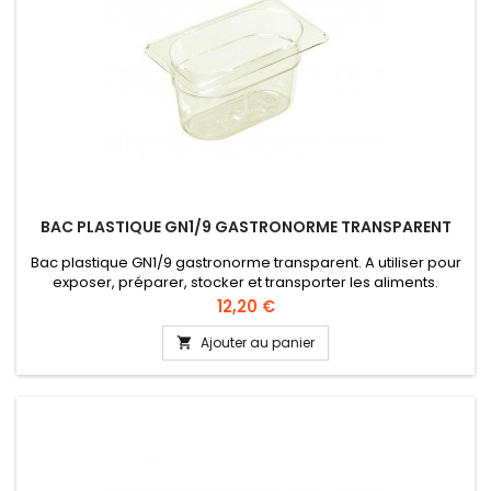
BAC PLASTIQUE GN1/9 GASTRONORME TRANSPARENT
Bac plastique GN1/9 gastronorme transparent. A utiliser pour
exposer, préparer, stocker et transporter les aliments.
Qualité alimentaire, conformément à la directive UE 10/2011
Prix
12,20 €
(CEE).
Ajouter au panier
