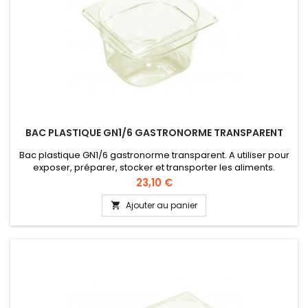
BAC PLASTIQUE GN1/6 GASTRONORME TRANSPARENT
Bac plastique GN1/6 gastronorme transparent. A utiliser pour
exposer, préparer, stocker et transporter les aliments.
Qualité alimentaire, conformément à la directive UE 10/2011
Prix
23,10 €
(CEE).
Ajouter au panier
