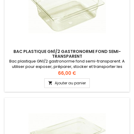
BAC PLASTIQUE GN1/2 GASTRONORME FOND SEMI-
TRANSPARENT
Bac plastique GN1/2 gastronorme fond semi-transparent. A
utiliser pour exposer, préparer, stocker et transporter les
aliments. Qualité alimentaire, conformément à la directive UE
Prix
66,00 €
10/2011 (CEE).
Ajouter au panier
