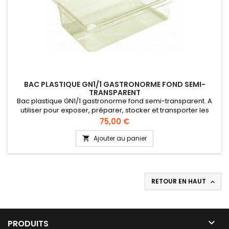
BAC PLASTIQUE GN1/1 GASTRONORME FOND SEMI-
TRANSPARENT
Bac plastique GN1/1 gastronorme fond semi-transparent. A
utiliser pour exposer, préparer, stocker et transporter les
aliments. Qualité alimentaire, conformément à la directive UE
Prix
75,00 €
10/2011 (CEE).
Ajouter au panier

RETOUR EN HAUT


PRODUITS