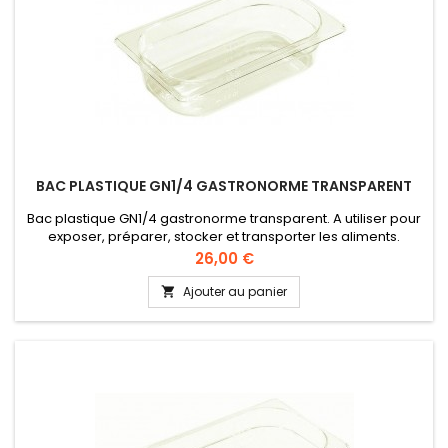
BAC PLASTIQUE GN1/4 GASTRONORME TRANSPARENT
Bac plastique GN1/4 gastronorme transparent. A utiliser pour
exposer, préparer, stocker et transporter les aliments.
Qualité alimentaire, conformément à la directive UE 10/2011
Prix
26,00 €
(CEE).
Ajouter au panier
