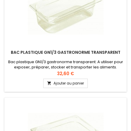
BAC PLASTIQUE GN1/3 GASTRONORME TRANSPARENT
Bac plastique GN1/3 gastronorme transparent. A utiliser pour
exposer, préparer, stocker et transporter les aliments.
Qualité alimentaire, conformément à la directive UE 10/2011
Prix
32,60 €
(CEE).
Ajouter au panier
