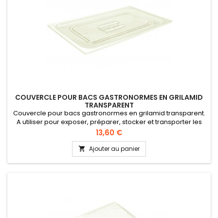
COUVERCLE POUR BACS GASTRONORMES EN GRILAMID
TRANSPARENT
Couvercle pour bacs gastronormes en grilamid transparent.
A utiliser pour exposer, préparer, stocker et transporter les
aliments. Qualité alimentaire, conformément à la directive UE
Prix
13,60 €
10/2011 (CEE). A utiliser uniquement avec les bacs euronorme
plastique de la série grimalid
Ajouter au panier
