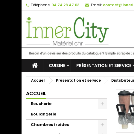
Téléphone:
04.74.28.47.03
Email:
contact@innerli
CUISINE
PRÉSENTATION ET SERVICE
Accueil
Présentation et service
Distributeu
ACCUEIL
Boucherie
Boulangerie
Chambres froides