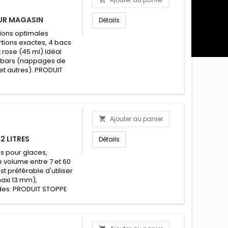
OUR MAGASIN
Détails
tions optimales
rtions exactes, 4 bacs
et rose (45 ml) Idéal
p; bars (nappages de
et autres). PRODUIT
Ajouter au panier

2 LITRES
Détails
es pour glaces,
de volume entre 7 et 60
t préférable d'utiliser
axi 13 mm),
ides. PRODUIT STOPPE