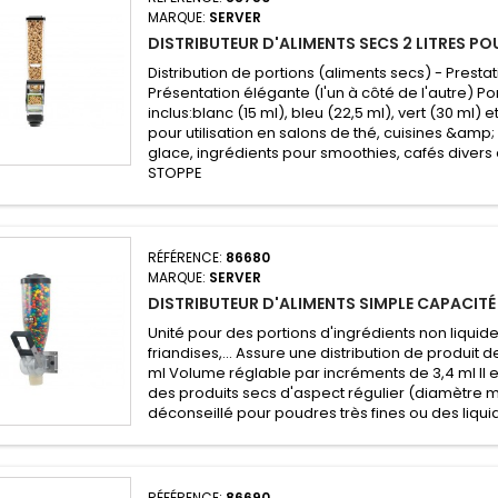
MARQUE:
SERVER
DISTRIBUTEUR D'ALIMENTS SECS 2 LITRES P
Distribution de portions (aliments secs) - Presta
Présentation élégante (l'un à côté de l'autre) Po
inclus:blanc (15 ml), bleu (22,5 ml), vert (30 ml) 
pour utilisation en salons de thé, cuisines &am
glace, ingrédients pour smoothies, cafés divers 
STOPPE
RÉFÉRENCE:
86680
MARQUE:
SERVER
DISTRIBUTEUR D'ALIMENTS SIMPLE CAPACITÉ 
Unité pour des portions d'ingrédients non liquid
friandises,... Assure une distribution de produit 
ml Volume réglable par incréments de 3,4 ml Il es
des produits secs d'aspect régulier (diamètre m
déconseillé pour poudres très fines ou des liqu
RÉFÉRENCE:
86690