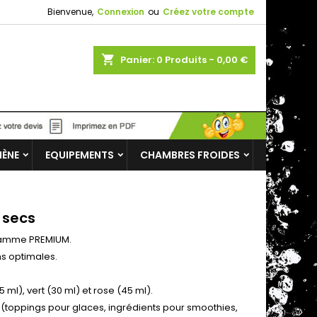
Bienvenue,
Connexion
ou
Créez votre compte
shopping_cart
Panier:
0
Produits - 0,00 €
IÈNE
EQUIPEMENTS
CHAMBRES FROIDES
 secs
 gamme PREMIUM.
ns optimales.
5 ml), vert (30 ml) et rose (45 ml).
rs (toppings pour glaces, ingrédients pour smoothies,