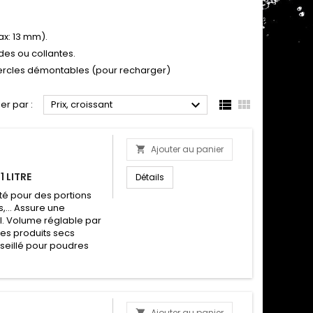
ax: 13 mm).
des ou collantes.
ercles démontables (pour recharger)



ier par :
Prix, croissant
Ajouter au panier

 LITRE
Détails
nité pour des portions
,... Assure une
ml. Volume réglable par
 des produits secs
seillé pour poudres
Ajouter au panier
