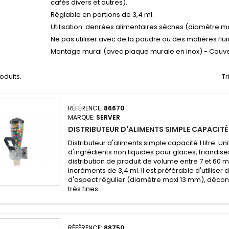
cafés divers et autres).
Réglable en portions de 3,4 ml.
Utilisation: denrées alimentaires sèches (diamètre m
Ne pas utiliser avec de la poudre ou des matières flui
Montage mural (avec plaque murale en inox) - Couv
roduits.
Tr
RÉFÉRENCE:
86670
MARQUE:
SERVER
DISTRIBUTEUR D'ALIMENTS SIMPLE CAPACITÉ 1
Distributeur d'aliments simple capacité 1 litre. U
d'ingrédients non liquides pour glaces, friandises
distribution de produit de volume entre 7 et 60 
incréments de 3,4 ml. Il est préférable d'utiliser
d'aspect régulier (diamètre maxi 13 mm), décon
très fines...
RÉFÉRENCE:
88750