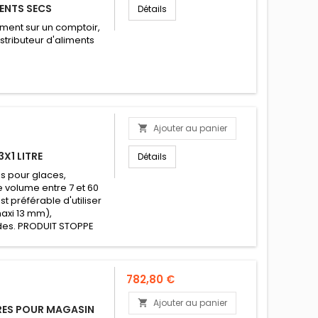
ENTS SECS
Détails
iment sur un comptoir,
istributeur d'aliments
Ajouter au panier

X1 LITRE
Détails
es pour glaces,
de volume entre 7 et 60
t préférable d'utiliser
axi 13 mm),
ides. PRODUIT STOPPE
Prix
782,80 €
Ajouter au panier

TRES POUR MAGASIN