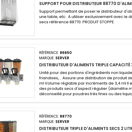
SUPPORT POUR DISTRIBUTEUR 88770 D'ALIM
Support permettant de poser le distributeur d'al
une table, etc.. A utiliser exclusivement avec le d
secs référence 88770. PRODUIT STOPPE
RÉFÉRENCE:
86650
MARQUE:
SERVER
DISTRIBUTEUR D'ALIMENTS TRIPLE CAPACITÉ 3
Unité pour des portions d'ingrédients non liquid
friandises,... Assure une distribution de produit 
ml Volume réglable par incréments de 3,4 ml Il es
des produits secs d'aspect régulier (diamètre m
déconseillé pour poudres très fines ou des liqu
RÉFÉRENCE:
88770
MARQUE:
SERVER
DISTRIBUTEUR TRIPLE D'ALIMENTS SECS 2 LI