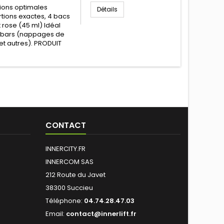
tions optimales
Détails
rtions exactes, 4 bacs
et rose (45 ml) Idéal
p; bars (nappages de
et autres). PRODUIT
CONTACT
INNERCITY.FR
INNERCOM SAS
212 Route du Javet
38300 Succieu
Téléphone:
04.74.28.47.03
Email:
contact@innerlift.fr