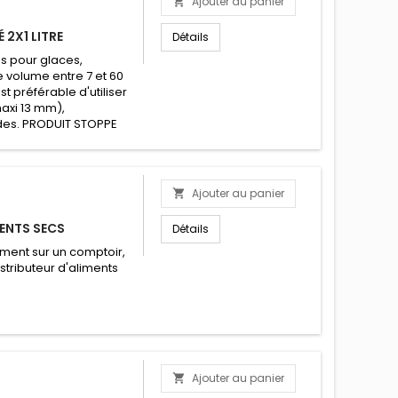
Ajouter au panier

 2X1 LITRE
Détails
es pour glaces,
de volume entre 7 et 60
t préférable d'utiliser
axi 13 mm),
ides. PRODUIT STOPPE
Ajouter au panier

ENTS SECS
Détails
iment sur un comptoir,
istributeur d'aliments
Ajouter au panier
