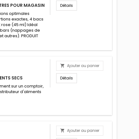
ITRES POUR MAGASIN
Détails
tions optimales
rtions exactes, 4 bacs
et rose (45 ml) Idéal
p; bars (nappages de
et autres). PRODUIT
Ajouter au panier

ENTS SECS
Détails
iment sur un comptoir,
istributeur d'aliments
Ajouter au panier
