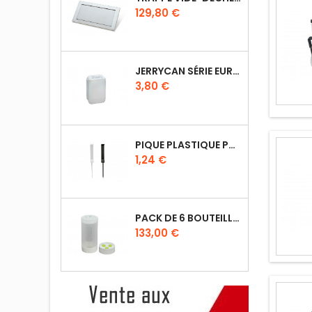
Prix
129,80 €
JERRYCAN SÉRIE EURO UN DIN 61
Prix
3,80 €
PIQUE PLASTIQUE POUR ÉTIQUETTES SUR LES PLATS EN VITRINE
Prix
1,24 €
PACK DE 6 BOUTEILLES SAUCE GUN 630 ML AVEC MEMBRANE 3 TROUS
Prix
133,00 €