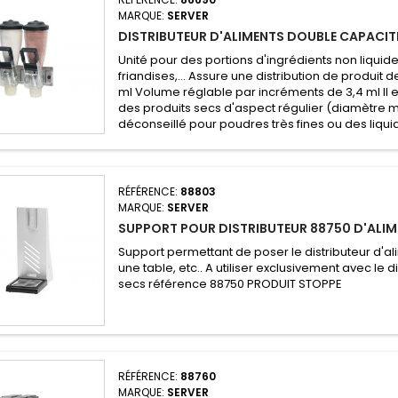
MARQUE:
SERVER
DISTRIBUTEUR D'ALIMENTS DOUBLE CAPACITÉ
Unité pour des portions d'ingrédients non liquid
friandises,... Assure une distribution de produit 
ml Volume réglable par incréments de 3,4 ml Il es
des produits secs d'aspect régulier (diamètre m
déconseillé pour poudres très fines ou des liqu
RÉFÉRENCE:
88803
MARQUE:
SERVER
SUPPORT POUR DISTRIBUTEUR 88750 D'ALIM
Support permettant de poser le distributeur d'al
une table, etc.. A utiliser exclusivement avec le d
secs référence 88750 PRODUIT STOPPE
RÉFÉRENCE:
88760
MARQUE:
SERVER