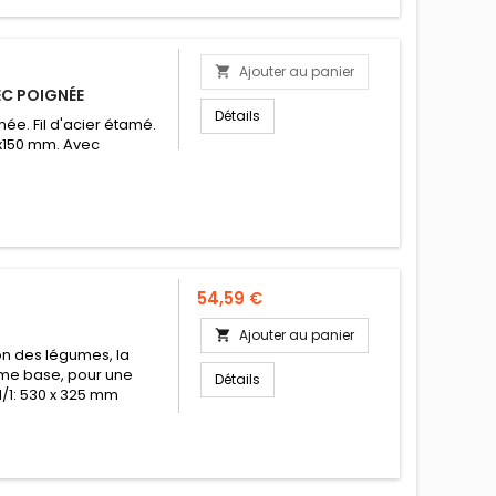
Ajouter au panier

EC POIGNÉE
Détails
ée. Fil d'acier étamé.
5x150 mm. Avec
Prix
54,59 €
Ajouter au panier

on des légumes, la
mme base, pour une
Détails
/1: 530 x 325 mm