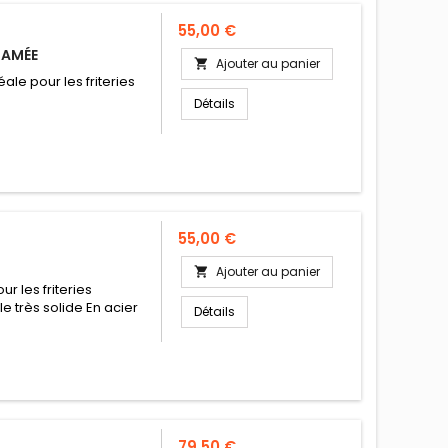
Prix
55,00 €
TAMÉE
Ajouter au panier

ale pour les friteries
Détails
Prix
55,00 €
Ajouter au panier

ur les friteries
e très solide En acier
Détails
Prix
79,50 €