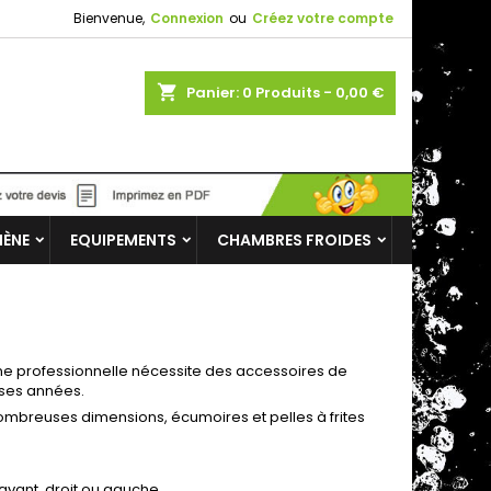
Bienvenue,
Connexion
ou
Créez votre compte
shopping_cart
Panier:
0
Produits - 0,00 €
IÈNE
EQUIPEMENTS
CHAMBRES FROIDES
sine professionnelle nécessite des accessoires de
uses années.
ombreuses dimensions, écumoires et pelles à frites
vant, droit ou gauche