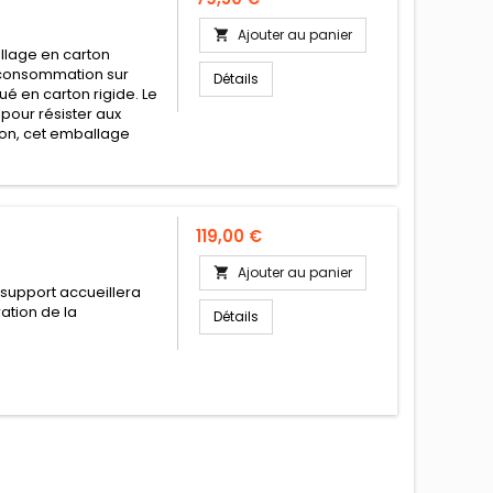
Ajouter au panier

allage en carton
a consommation sur
Détails
ué en carton rigide. Le
é pour résister aux
ion, cet emballage
Prix
119,00 €
Ajouter au panier

e support accueillera
ration de la
Détails