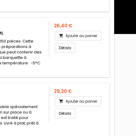
Prix
26,40 €
ML
Ajouter au panier

 250 pièces. Cette
s préparations à
Détails
ique peut contenir des
 La barquette à
e température : -5°C
Prix
29,30 €
Ajouter au panier

etable spécialement
on sur place ou à
Détails
est traité pour
Livré à plat, prêt à