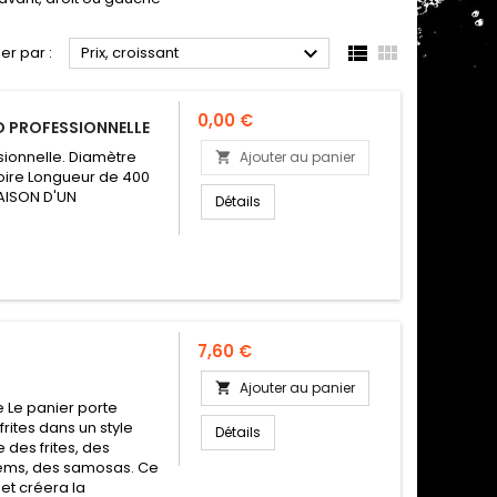



ier par :
Prix, croissant
Prix
0,00 €
D PROFESSIONNELLE
sionnelle. Diamètre
Ajouter au panier

oire Longueur de 400
AISON D'UN
Détails
Prix
7,60 €
Ajouter au panier

e Le panier porte
frites dans un style
Détails
 des frites, des
 nems, des samosas. Ce
 et créera la