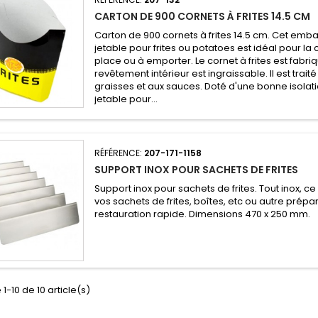
CARTON DE 900 CORNETS À FRITES 14.5 CM
Carton de 900 cornets à frites 14.5 cm. Cet emb
jetable pour frites ou potatoes est idéal pour l
place ou à emporter. Le cornet à frites est fabriq
revêtement intérieur est ingraissable. Il est trait
graisses et aux sauces. Doté d'une bonne isolat
jetable pour...
RÉFÉRENCE:
207-171-1158
SUPPORT INOX POUR SACHETS DE FRITES
Support inox pour sachets de frites. Tout inox, c
vos sachets de frites, boîtes, etc ou autre prépa
restauration rapide. Dimensions 470 x 250 mm.
1-10 de 10 article(s)