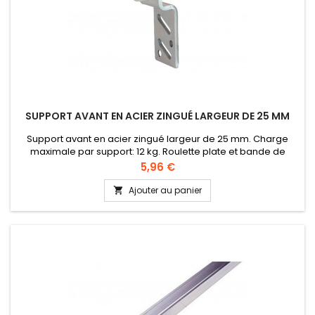
SUPPORT AVANT EN ACIER ZINGUÉ LARGEUR DE 25 MM
Support avant en acier zingué largeur de 25 mm. Charge
maximale par support: 12 kg. Roulette plate et bande de
roulement en nylon, équipée de roulements à billes
Prix
5,96 €
Ajouter au panier
