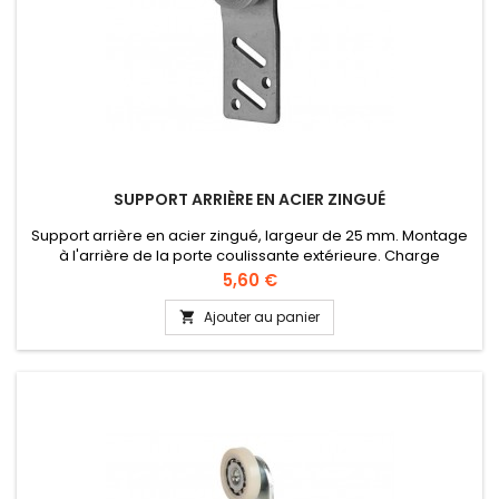
SUPPORT ARRIÈRE EN ACIER ZINGUÉ
Support arrière en acier zingué, largeur de 25 mm. Montage
à l'arrière de la porte coulissante extérieure. Charge
maximale par support: 12 kg.
Prix
5,60 €
Ajouter au panier
