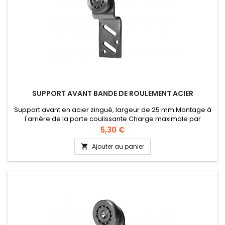
SUPPORT AVANT BANDE DE ROULEMENT ACIER
Support avant en acier zingué, largeur de 25 mm Montage à
l'arrière de la porte coulissante Charge maximale par
support: 12 kg Roulette plate et bande de roulement en acier,
Prix
5,30 €
équipée de roulements à billes Matière: acier zingué, largeur
de 25 mm. Montage à l’arrière de la porte coulissante.
Ajouter au panier

Charge maximale par support: ± 12 kg.