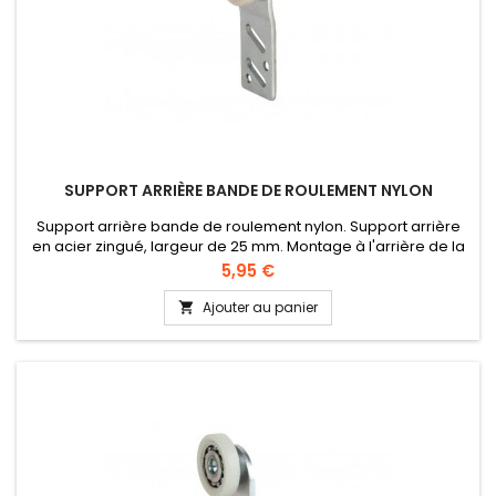
SUPPORT ARRIÈRE BANDE DE ROULEMENT NYLON
Support arrière bande de roulement nylon. Support arrière
en acier zingué, largeur de 25 mm. Montage à l'arrière de la
porte coulissante extérieure. Charge maximale par support:
Prix
5,95 €
12 kg. Roulette plate et bande de roulement en nylon,
équipée de roulements à billes.
Ajouter au panier
