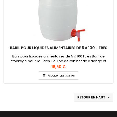
BARIL POUR LIQUIDES ALIMENTAIRES DE 5 À 100 LITRES
Baril pour liquides alimentaires de 5 à 100 litres Baril de
stockage pour liquides. Equipé de robinet de vidange et
bouchon avec joint. Qualité alimentaire Coloris: blanc
Prix
16,50 €
(naturel) - bouchon à visser: rouge. Pas de graduation
Ajouter au panier

RETOUR EN HAUT
