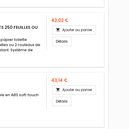
Prix
42,02 €
TS 250 FEUILLES OU
Ajouter au panier

papier toilette
Détails
illes ou 2 rouleaux de
stant. Système de
Prix
43,14 €
Ajouter au panier

e en ABS soft-touch
Détails