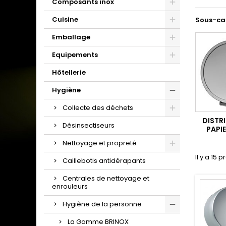
Composants inox
Cuisine
Sous-ca
Emballage
Equipements
Hôtellerie
Hygiène
Collecte des déchets
DISTR
Désinsectiseurs
PAPIE
Nettoyage et propreté
Il y a 15 p
Caillebotis antidérapants
Centrales de nettoyage et
enrouleurs
Hygiène de la personne
La Gamme BRINOX