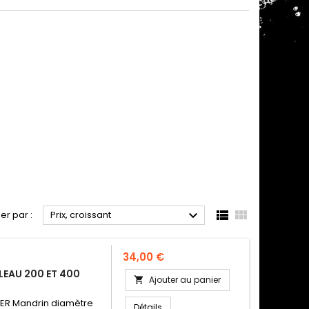



ier par :
Prix, croissant
Prix
34,00 €
LEAU 200 ET 400
Ajouter au panier

VER Mandrin diamètre
Détails