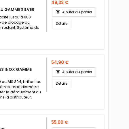
Prix
49,32 €
EAU GAMME SILVER
Ajouter au panier

acité jusqu’à 600
me de blocage du
Détails
r restant. Système de
Prix
54,90 €
RES INOX GAMME
Ajouter au panier

ou AIS 304, brillant ou
Détails
mètres, maxi diamètre
iter le déroulement du
s la distributeur.
Prix
55,00 €