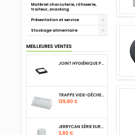
Matériel charcuterie, rôtisserie,
traiteur, snacking
Présentation et service
Stockage alimentaire
MEILLEURES VENTES
JOINT HYGIÉNIQUE POUR ANNEAU TUBE 40 X 40 MM NOIR
TRAPPE VIDE-DÉCHETS BASCULANT ENCASTRABLE EN INOX
Prix
129,80 €
JERRYCAN SÉRIE EURO UN DIN 61
Prix
3,80 €