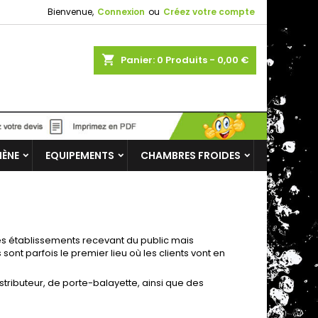
Bienvenue,
Connexion
ou
Créez votre compte
shopping_cart
Panier:
0
Produits - 0,00 €
IÈNE
EQUIPEMENTS
CHAMBRES FROIDES
r les établissements recevant du public mais
 sont parfois le premier lieu où les clients vont en
ibuteur, de porte-balayette, ainsi que des