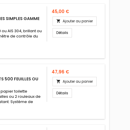
Prix
45,00 €
LLES SIMPLES GAMME
Ajouter au panier

ou AIS 304, brillant ou
Détails
nêtre de contrôle du
Prix
47,96 €
TS 500 FEUILLES OU
Ajouter au panier

papier toilette
Détails
illes ou 2 rouleaux de
stant. Système de