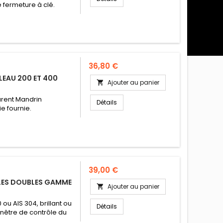
 fermeture à clé.
Prix
36,80 €
LEAU 200 ET 400
Ajouter au panier

arent Mandrin
Détails
e fournie.
Prix
39,00 €
ILLES DOUBLES GAMME
Ajouter au panier

ou AIS 304, brillant ou
Détails
enêtre de contrôle du