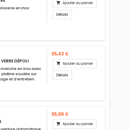
RRE
Ajouter au panier

 Visserie en inox
Détails
Prix
55,43 €
 VERRE DÉPOLI
Ajouter au panier

g manche en inox avec
r platine soudée sur
Détails
age et d’entretien.
Prix
55,99 €
L
Ajouter au panier

ouverture automatique.