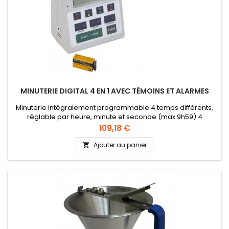
MINUTERIE DIGITAL 4 EN 1 AVEC TÉMOINS ET ALARMES
Minuterie intégralement programmable 4 temps différents,
réglable par heure, minute et seconde (max 9h59) 4
sonorités &amp; 4 lampes témoins différentes
Prix
109,18 €
Ajouter au panier
