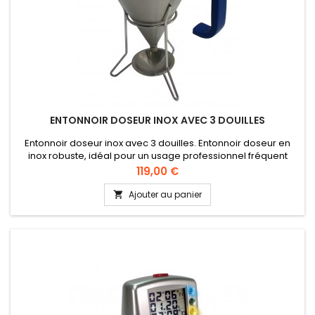
ENTONNOIR DOSEUR INOX AVEC 3 DOUILLES
Entonnoir doseur inox avec 3 douilles. Entonnoir doseur en
inox robuste, idéal pour un usage professionnel fréquent
dans les cuisines de restauration Livré avec 3 douilles (2, 4 et
Prix
119,00 €
6 mm) pour un dosage parfait et précis Capacité de 1,5 L,
parfait pour les préparations en quantité de vos
Ajouter au panier

préparations. Avec support et collecteur de gouttes pour un
plan de...