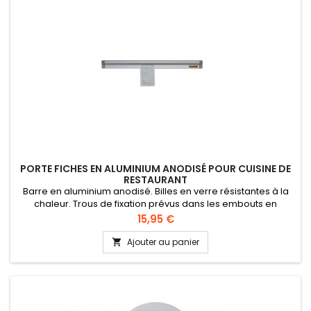
PORTE FICHES EN ALUMINIUM ANODISÉ POUR CUISINE DE
RESTAURANT
Barre en aluminium anodisé. Billes en verre résistantes à la
chaleur. Trous de fixation prévus dans les embouts en
matière synthétique. Longueur de 305 à 1524 mm
Prix
15,95 €
Ajouter au panier
