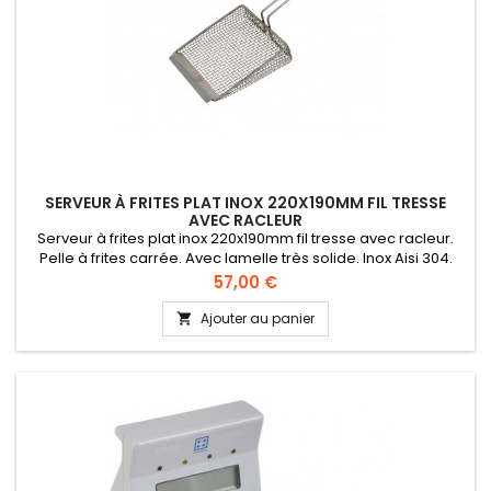
SERVEUR À FRITES PLAT INOX 220X190MM FIL TRESSE
AVEC RACLEUR
Serveur à frites plat inox 220x190mm fil tresse avec racleur.
Pelle à frites carrée. Avec lamelle très solide. Inox Aisi 304.
Indéformable. Longue durée de vie. Fil tressé pour plus de
Prix
57,00 €
solidité.
Ajouter au panier
