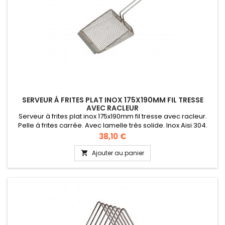
SERVEUR À FRITES PLAT INOX 175X190MM FIL TRESSE
AVEC RACLEUR
Serveur à frites plat inox 175x190mm fil tresse avec racleur.
Pelle à frites carrée. Avec lamelle très solide. Inox Aisi 304.
Indéformable. Longue durée de vie. Fil tressé pour plus de
Prix
38,10 €
solidité.
Ajouter au panier
