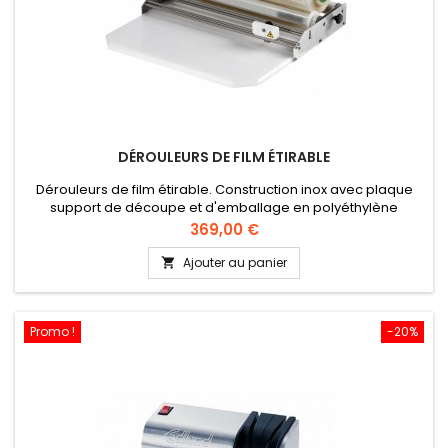
DÉROULEURS DE FILM ÉTIRABLE
Dérouleurs de film étirable. Construction inox avec plaque
support de découpe et d'emballage en polyéthylène
alimentaire (RÉF. LS02). Modèle sans plaque poly (RÉF.
Prix
369,00 €
LSI460). Lame de coupe protégée. Guide film par bagues de
centrage sur rouleaux. Laize : 460 mm.
Ajouter au panier

Promo !
-20%