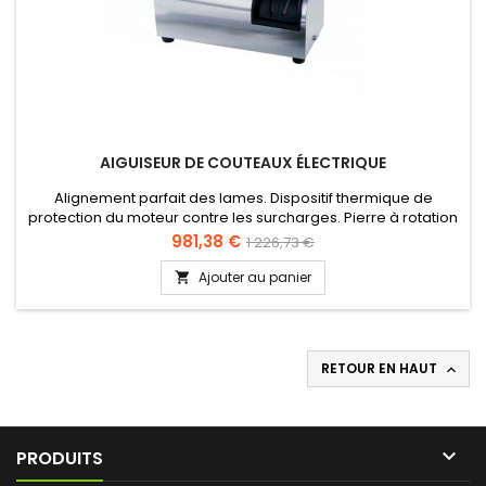
AIGUISEUR DE COUTEAUX ÉLECTRIQUE
Alignement parfait des lames. Dispositif thermique de
protection du moteur contre les surcharges. Pierre à rotation
lente, pour prévenir tout échauffement de la lame.
Prix
Prix
981,38 €
1 226,73 €
de
Ajouter au panier

base
RETOUR EN HAUT


PRODUITS