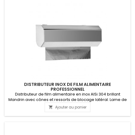
DISTRIBUTEUR INOX DE FILM ALIMENTAIRE
PROFESSIONNEL
Distributeur de film alimentaire en inox AISi 304 brillant
Mandrin avec cônes et ressorts de blocage latéral. Lame de
découpe en ABS. Convient pour rouleaux de film alimentaire
Ajouter au panier

et aluminium. PRODUIT PLUS FABRIQUE