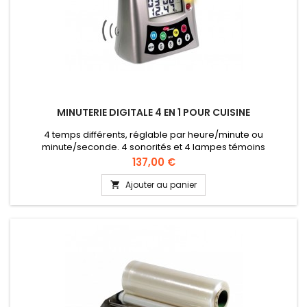
MINUTERIE DIGITALE 4 EN 1 POUR CUISINE
4 temps différents, réglable par heure/minute ou
minute/seconde. 4 sonorités et 4 lampes témoins
différentes. Minuterie destinée a un usage intensif en cuisine
Prix
137,00 €
de restaurants.
Ajouter au panier
