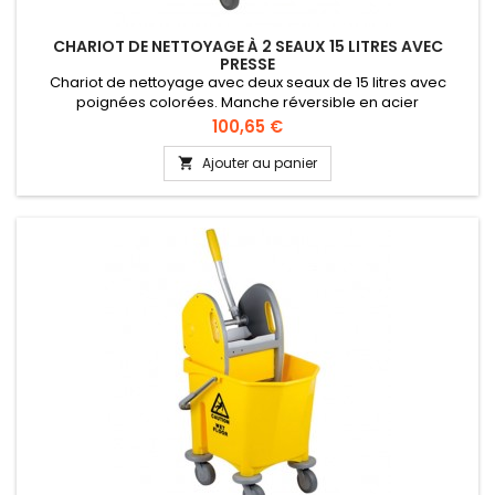
CHARIOT DE NETTOYAGE À 2 SEAUX 15 LITRES AVEC
PRESSE
Chariot de nettoyage avec deux seaux de 15 litres avec
poignées colorées. Manche réversible en acier
anticorrosion. 4 roues rotatives de diamètre 80 mm.
Prix
100,65 €
Ajouter au panier
