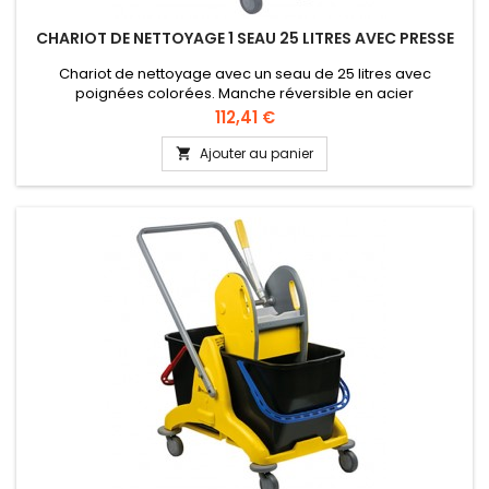
CHARIOT DE NETTOYAGE 1 SEAU 25 LITRES AVEC PRESSE
Chariot de nettoyage avec un seau de 25 litres avec
poignées colorées. Manche réversible en acier
anticorrosion. 4 roues rotatives de diamètre 80 mm.
Prix
112,41 €
Ajouter au panier
