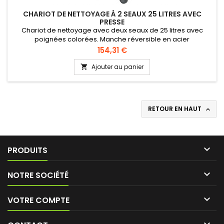
CHARIOT DE NETTOYAGE À 2 SEAUX 25 LITRES AVEC
PRESSE
Chariot de nettoyage avec deux seaux de 25 litres avec
poignées colorées. Manche réversible en acier
anticorrosion. 4 roues rotatives de diamètre 80 mm.
Prix
154,31 €
Ajouter au panier

RETOUR EN HAUT


PRODUITS

NOTRE SOCIÉTÉ

VOTRE COMPTE