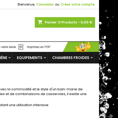
Bienvenue,
Connexion
ou
Créez votre compte
shopping_cart
Panier:
0
Produits - 0,00 €
IÈNE
EQUIPEMENTS
CHAMBRES FROIDES
vec la commodité et le style d'un bain-marie de
s et de combinaisons de casseroles, il existe une
ant une utilisation intensive.