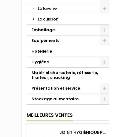
La laverie
La cuisson
Emballage
Equipements
Hôtellerie
Hygiène
Matériel charcuterie, rôtisserie,
traiteur, snacking
Présentation et service
Stockage alimentaire
MEILLEURES VENTES
JOINT HYGIÉNIQUE POUR ANNEAU TUBE 40 X 40 MM NOIR