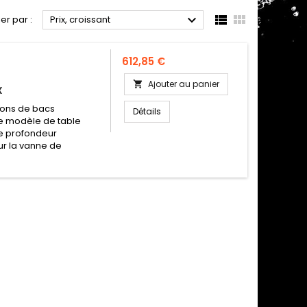



ier par :
Prix, croissant
Prix
612,85 €
Ajouter au panier

X
ons de bacs
Détails
e modèle de table
e profondeur
ur la vanne de