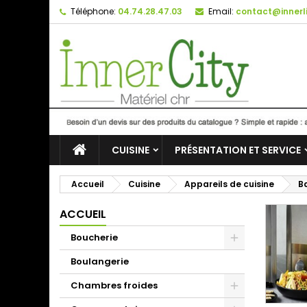
Téléphone:
04.74.28.47.03
Email:
contact@innerli
CUISINE
PRÉSENTATION ET SERVICE
Accueil
Cuisine
Appareils de cuisine
B
ACCUEIL
Boucherie
Boulangerie
Chambres froides