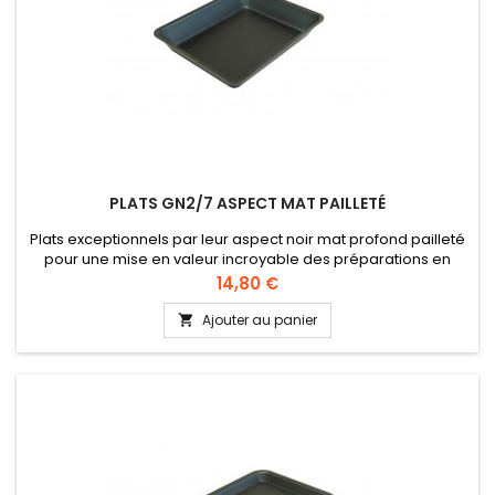
PLATS GN2/7 ASPECT MAT PAILLETÉ
Plats exceptionnels par leur aspect noir mat profond pailleté
pour une mise en valeur incroyable des préparations en
vitrine ou pour des buffets. Idéal pour petits four, pâtisseries,
Prix
14,80 €
etc. Dimensions GN2/7 : 265 x 200 mm Hauteur 17 et 40 mm
Ajouter au panier
