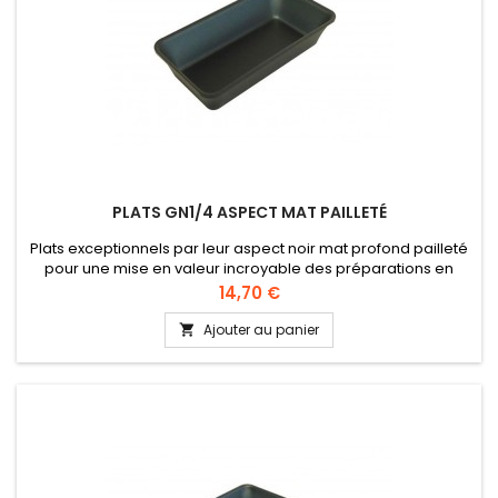
PLATS GN1/4 ASPECT MAT PAILLETÉ
Plats exceptionnels par leur aspect noir mat profond pailleté
pour une mise en valeur incroyable des préparations en
vitrine ou pour des buffets. Idéal pour petits four, pâtisseries,
Prix
14,70 €
etc. Dimensions GN1/4 : 265 x 162 mm Hauteur 17 et 50 mm
Ajouter au panier
