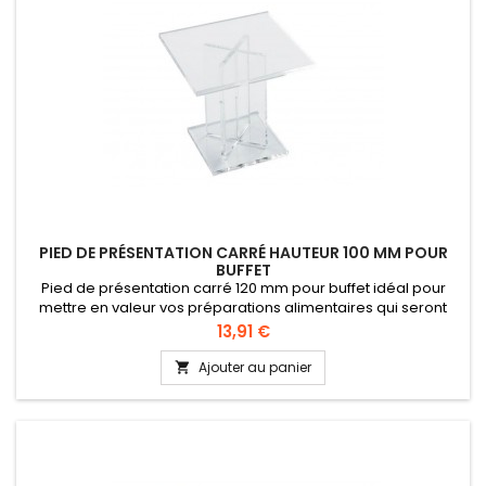
PIED DE PRÉSENTATION CARRÉ HAUTEUR 100 MM POUR
BUFFET
Pied de présentation carré 120 mm pour buffet idéal pour
mettre en valeur vos préparations alimentaires qui seront
présentées au public dans les vitrines. Brillant inaltérable
Prix
13,91 €
Lavable au lave-vaisselle Hauteur 100 mm
Ajouter au panier
