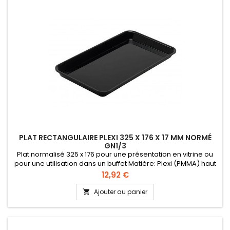
PLAT RECTANGULAIRE PLEXI 325 X 176 X 17 MM NORMÉ
GN1/3
Plat normalisé 325 x 176 pour une présentation en vitrine ou
pour une utilisation dans un buffet Matière: Plexi (PMMA) haut
de gamme certifié alimentaire Normé GN 1/3 Hauteur 17 mm
Prix
12,92 €
Ajouter au panier
