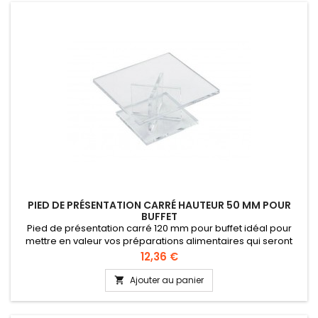
PIED DE PRÉSENTATION CARRÉ HAUTEUR 50 MM POUR
BUFFET
Pied de présentation carré 120 mm pour buffet idéal pour
mettre en valeur vos préparations alimentaires qui seront
présentées au public dans les vitrines. Brillant inaltérable
Prix
12,36 €
Lavable au lave-vaisselle Hauteur 50 mm
Ajouter au panier
