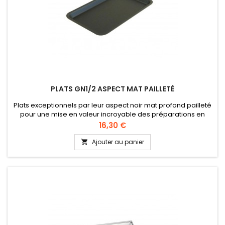
PLATS GN1/2 ASPECT MAT PAILLETÉ
Plats exceptionnels par leur aspect noir mat profond pailleté
pour une mise en valeur incroyable des préparations en
vitrine ou pour des buffets. Idéal pour petits four, pâtisseries,
Prix
16,30 €
etc. Dimensions GN1/2 : 265 x 325 mm Hauteur 17 et 50 mm
Ajouter au panier
