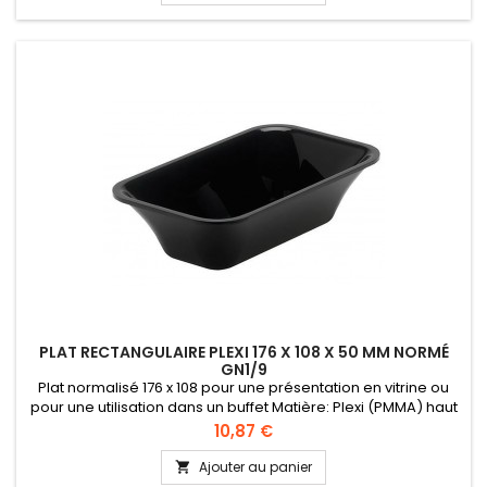
PLAT RECTANGULAIRE PLEXI 176 X 108 X 50 MM NORMÉ
GN1/9
Plat normalisé 176 x 108 pour une présentation en vitrine ou
pour une utilisation dans un buffet Matière: Plexi (PMMA) haut
de gamme certifié alimentaire Normé GN 1/9 Hauteur 50 mm
Prix
10,87 €
Ajouter au panier
