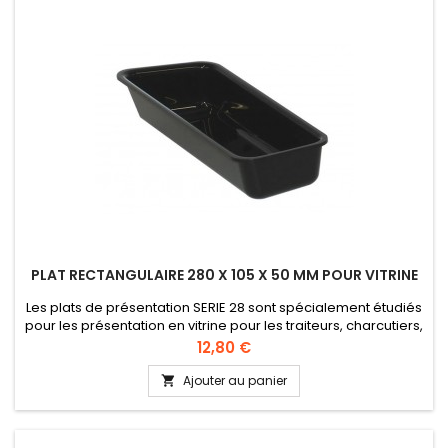
PLAT RECTANGULAIRE 280 X 105 X 50 MM POUR VITRINE
Les plats de présentation SERIE 28 sont spécialement étudiés
pour les présentation en vitrine pour les traiteurs, charcutiers,
boucherie, etc... Lavable en lave-vaisselle Plexi alimentaire
Prix
12,80 €
Hauteur 50 mm
Ajouter au panier
