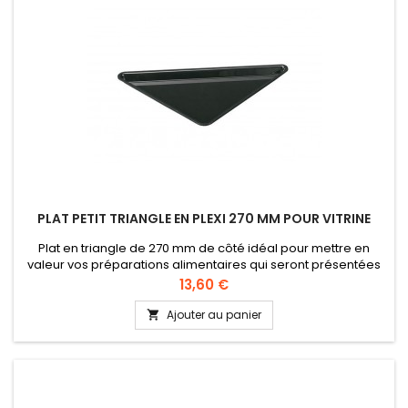
PLAT PETIT TRIANGLE EN PLEXI 270 MM POUR VITRINE
Plat en triangle de 270 mm de côté idéal pour mettre en
valeur vos préparations alimentaires qui seront présentées
au public dans les vitrines. Brillant inaltérable Lavable au
Prix
13,60 €
lave-vaisselle Hauteur 17 mm
Ajouter au panier
