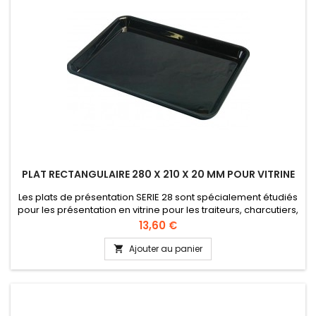
PLAT RECTANGULAIRE 280 X 210 X 20 MM POUR VITRINE
Les plats de présentation SERIE 28 sont spécialement étudiés
pour les présentation en vitrine pour les traiteurs, charcutiers,
boucherie, etc... Lavable en lave-vaisselle Plexi alimentaire
Prix
13,60 €
Hauteur 20 mm
Ajouter au panier
