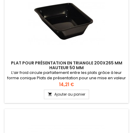
PLAT POUR PRÉSENTATION EN TRIANGLE 200X265 MM
HAUTEUR 50 MM
L’air froid circule parfaitement entre les plats grâce à leur
forme conique Plats de présentation pour une mise en valeur
des préparations en vitrine, comptoir ou buffet Plats
Prix
14,21 €
fabriqués en plexi (PMMA) durable - Sans Bisphénol A (BPA
free) - Qualité alimentaire
Ajouter au panier
