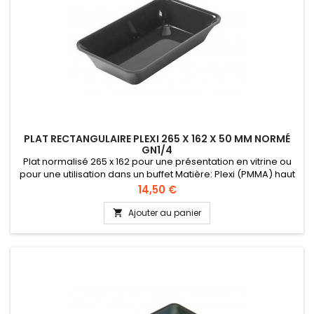
PLAT RECTANGULAIRE PLEXI 265 X 162 X 50 MM NORMÉ
GN1/4
Plat normalisé 265 x 162 pour une présentation en vitrine ou
pour une utilisation dans un buffet Matière: Plexi (PMMA) haut
de gamme certifié alimentaire Normé GN 1/3 Hauteur 50 mm
Prix
14,50 €
Ajouter au panier
