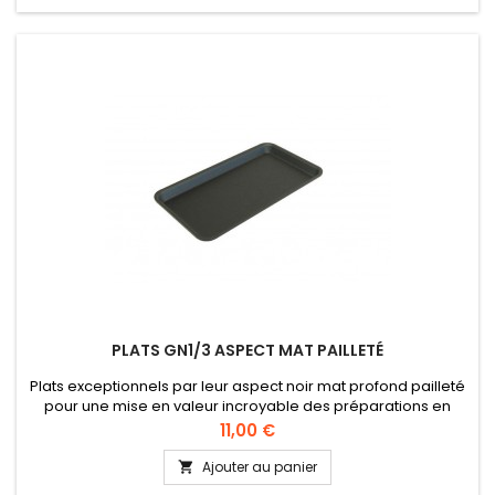
PLATS GN1/3 ASPECT MAT PAILLETÉ
Plats exceptionnels par leur aspect noir mat profond pailleté
pour une mise en valeur incroyable des préparations en
vitrine ou pour des buffets. Idéal pour petits four, pâtisseries,
Prix
11,00 €
etc. Dimensions GN1/3 : 325 x 176 mm Hauteur 17 et 50 mm
Ajouter au panier
