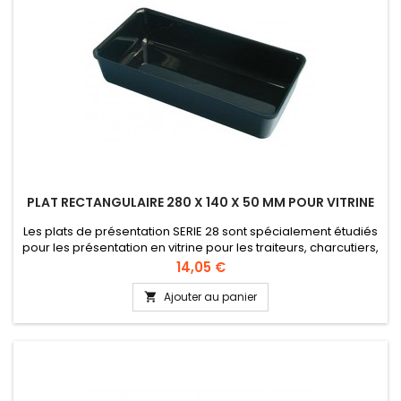
PLAT RECTANGULAIRE 280 X 140 X 50 MM POUR VITRINE
Les plats de présentation SERIE 28 sont spécialement étudiés
pour les présentation en vitrine pour les traiteurs, charcutiers,
boucherie, etc... Lavable en lave-vaisselle Plexi alimentaire
Prix
14,05 €
Hauteur 50 mm
Ajouter au panier
