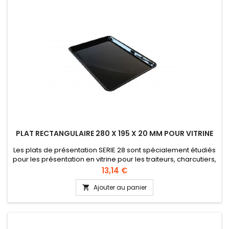
PLAT RECTANGULAIRE 280 X 195 X 20 MM POUR VITRINE
Les plats de présentation SERIE 28 sont spécialement étudiés
pour les présentation en vitrine pour les traiteurs, charcutiers,
boucherie, etc... Lavable en lave-vaisselle Plexi alimentaire
Prix
13,14 €
Hauteur 20 mm
Ajouter au panier
