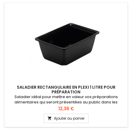
SALADIER RECTANGULAIRE EN PLEXI 1 LITRE POUR
PRÉPARATION
Saladier idéal pour mettre en valeur vos préparations
alimentaires qui seront présentées au public dans les
vitrines. Brillant inaltérable Lavable au lave-vaisselle
Prix
12,36 €
Capacité 1litre
Ajouter au panier
