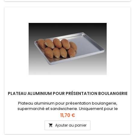
PLATEAU ALUMINIUM POUR PRÉSENTATION BOULANGERIE
Plateau aluminium pour présentation boulangerie,
supermarché et sandwicherie. Uniquement pour le
stockage, le service (distribution) et la présentation Tôle
Prix
11,70 €
aluminium avec bords roulés (sans soudures) 5 dimensions
disponibles Hauteur 20 mm
Ajouter au panier
