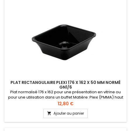
PLAT RECTANGULAIRE PLEXI 176 X 162 X 50 MM NORMÉ
GN1/6
Plat normalisé 176 x 162 pour une présentation en vitrine ou
pour une utilisation dans un buffet Matière: Plexi (PMMA) haut
de gamme certifié alimentaire Normé GN 1/6 Hauteur 50 mm
Prix
12,80 €
Ajouter au panier
