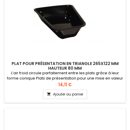
PLAT POUR PRÉSENTATION EN TRIANGLE 265X122 MM
HAUTEUR 80 MM
L’air froid circule parfaitement entre les plats grâce à leur
forme conique Plats de présentation pour une mise en valeur
des préparations en vitrine, comptoir ou buffet Plats
Prix
14,11 €
fabriqués en plexi (PMMA) durable - Sans Bisphénol A (BPA
free) - Qualité alimentaire
Ajouter au panier
