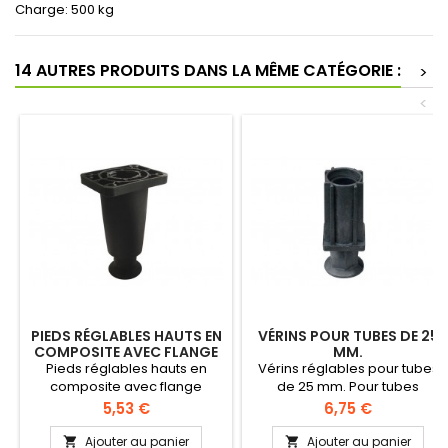
Charge: 500 kg
14 AUTRES PRODUITS DANS LA MÊME CATÉGORIE :
>
<
PIEDS RÉGLABLES HAUTS EN
VÉRINS POUR TUBES DE 25
COMPOSITE AVEC FLANGE
MM.
Pieds réglables hauts en
Vérins réglables pour tubes
composite avec flange
de 25 mm. Pour tubes
Plaque de fixation sans
épaisseurs 1.2 à 1.5 mm
Prix
Prix
5,53 €
6,75 €
lamage (sur demande: avec
Réglage 29 mm
lamage). Design fonctionnel
Ajouter au panier
Ajouter au panier

