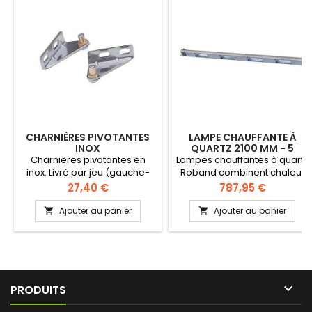
CHARNIÈRES PIVOTANTES
LAMPE CHAUFFANTE À
INOX
QUARTZ 2100 MM - 5
LAMPES 1750 W
Charnières pivotantes en
Lampes chauffantes à quartz
inox. Livré par jeu (gauche-
Roband combinent chaleur
droite-réversible) // Pivot
et éclairage. Modèle
Prix
Prix
27,40 €
787,95 €
amovible (porte facilement
standard avec boîtier de
démontable). Trous de
commande (Plug &amp;
Ajouter au panier
Ajouter au panier


fixation allongés pour un
Play). Disponible en plusieurs
réglage facile de la porte.
dimensions. Conçus pour
fonctionner à 220-240V /50-
60Hz. Certifié CE. Facile à
installer.

PRODUITS