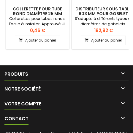
COLLERETTE POUR TUBE
DISTRIBUTEUR SOUS TABLE
ROND DIAMÈTRE 25 MM
603 MM POUR GOBELET
62-92 MM - SENTRY
Collerettes pour tubes ronds.
S'adapte à différents types et
Facile à installer. Approuvé UL
diamètres de gobelets.
Food Nylon 6 Pour tubes
Hygiène parfaite Système de
Prix
Prix
0,46 €
192,82 €
ronds diamètre 25 mm
distribution "gobelet-par-
gobelet". Le tube bleu
Ajouter au panier
Ajouter au panier


transparent permet un
contrôle d'hygiène et de
niveau facile. Pas de risque
d'usure des parties (joints
résistants à l'usure). Volume
gobelet: 101-710 ml. Montage

PRODUITS
sous table ou sous comptoir.

NOTRE SOCIÉTÉ

VOTRE COMPTE

CONTACT