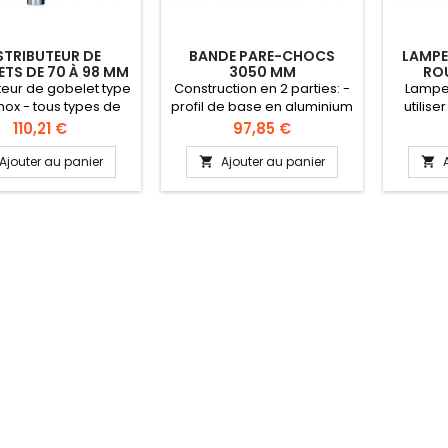
STRIBUTEUR DE
BANDE PARE-CHOCS
LAMPE
TS DE 70 À 98 MM
3050 MM
ROU
TAGE AU CHOIX
CHAUFF
uteur de gobelet type
Construction en 2 parties: -
Lampe
- inox - tous types de
profil de base en aluminium
utilis
s. Distribution par le
- bande en caoutchouc gris
une 
Prix
Prix
110,21 €
97,85 €
 l'aide d'un ressort.
à clipser sur le profil de
chauf
on murale. Membrane
base. Système simple et
Ajouter au panier
Ajouter au panier


e en fonction du type
durable pour usages
de gobelet.
intensifs.