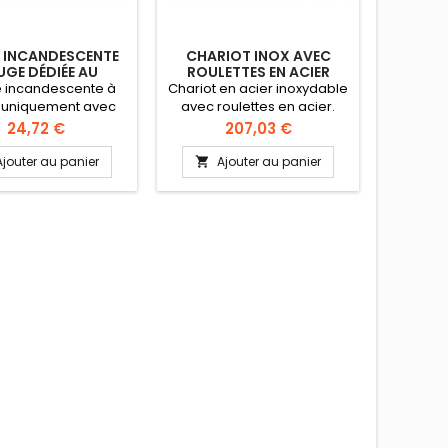
 INCANDESCENTE
CHARIOT INOX AVEC
PIEDS R
GE DÉDIÉE AU
ROULETTES EN ACIER
AGE INFRAROUGE
 incandescente à
Chariot en acier inoxydable
Pieds
er uniquement avec
avec roulettes en acier.
cuisines
lampe dédiée au
Charge maxi 80 kg
Hauteu
Prix
Prix
24,72 €
207,03 €
fage infrarouge.
Réglag
suivant
Ajouter au panier
Ajouter au panier
A


inox, ou
&gt;&
référen
ci-dess
p