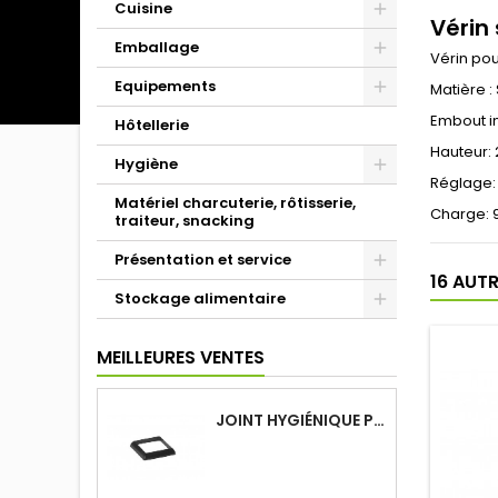
Cuisine
Vérin
Emballage
Vérin po
Equipements
Matière :
Embout in
Hôtellerie
Hauteur:
Hygiène
Réglage
Matériel charcuterie, rôtisserie,
Charge: 
traiteur, snacking
Présentation et service
16 AUT
Stockage alimentaire
MEILLEURES VENTES
JOINT HYGIÉNIQUE POUR ANNEAU TUBE 40 X 40 MM NOIR