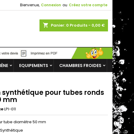
Bienvenue,
Connexion
ou
Créez votre compte
shopping_cart
Panier:
0
Produits - 0,00 €
IÈNE
EQUIPEMENTS
CHAMBRES FROIDES
n synthétique pour tubes ronds
0 mm
ce
LPI-011
ur tube diamètre 50 mm
 Synthétique