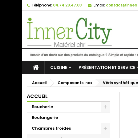
Téléphone:
04.74.28.47.03
Email:
contact@innerli
CUISINE
PRÉSENTATION ET SERVICE
Accueil
Composants inox
Vérin synthétiqu
ACCUEIL
Boucherie
Boulangerie
Chambres froides