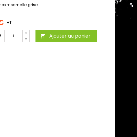
nox + semelle grise
 €
HT
Ajouter au panier
é
