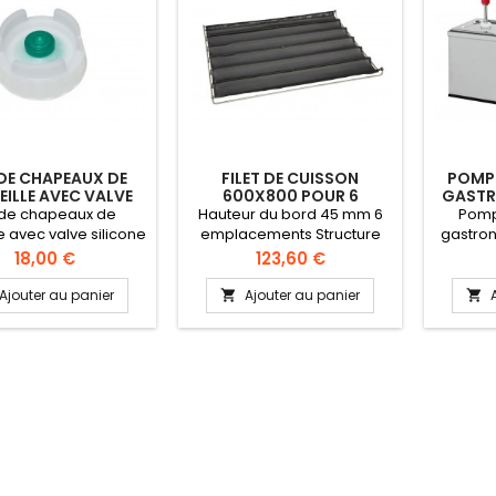
DE CHAPEAUX DE
FILET DE CUISSON
POMPE
ILLE AVEC VALVE
600X800 POUR 6
GASTR
ONE POUR SAUCES
BAGUETTES
AVEC
 de chapeaux de
Hauteur du bord 45 mm 6
Pomp
e avec valve silicone
emplacements Structure
gastro
sauces. Le concept
inox
récipient
Prix
Prix
18,00 €
123,60 €
In, First-In, First-out
de po
ssure une rotation
sauces 
Ajouter au panier
Ajouter au panier


e de la sauce vu que
inox éq
ce mise en première
Pompe 
s la bouteille en
Volume
e aussi en première.
régla
s bouteilles souples
, vous économisez
u'à 15% de sauce
paré au modèle
d. Pas de reste dans
la...