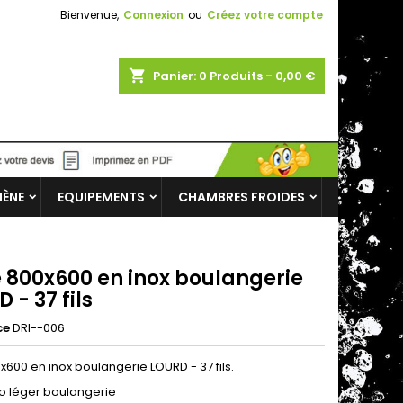
Bienvenue,
Connexion
ou
Créez votre compte
shopping_cart
Panier:
0
Produits - 0,00 €
IÈNE
EQUIPEMENTS
CHAMBRES FROIDES
e 800x600 en inox boulangerie
 - 37 fils
ce
DRI--006
0x600 en inox boulangerie LOURD - 37 fils.
o léger boulangerie