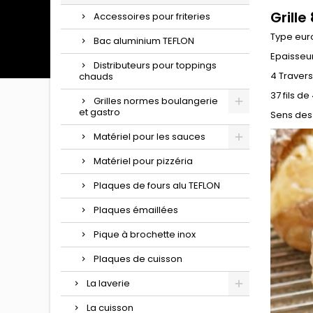
Grille
Accessoires pour friteries
Type eur
Bac aluminium TEFLON
Epaisseu
Distributeurs pour toppings
4 Traver
chauds
37 fils d
Grilles normes boulangerie
et gastro
Sens des 
Matériel pour les sauces
Matériel pour pizzéria
Plaques de fours alu TEFLON
Plaques émaillées
Pique à brochette inox
Plaques de cuisson
La laverie
La cuisson