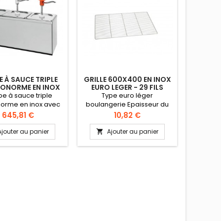
 À SAUCE TRIPLE
GRILLE 600X400 EN INOX
GRILLE
ONORME EN INOX
EURO LEGER - 29 FILS
INOX BO
 RÉCIPIENTS 2.5
- 
e à sauce triple
Type euro léger
Ty
LITRES
norme en inox avec
boulangerie Epaisseur du
boulang
s 2.5 litres. Système
cadre : diamètre 5 mm 3
cadre 
Prix
Prix
645,81 €
10,82 €
mpe pour toutes
Traverses diamètre 6 mm
Travers
Pot et couvercle en
29 fils de 2 mm Sens des fils
20 fils d
Ajouter au panier
Ajouter au panier
A


uipé de fermetures
par le côté de 600 mm
par l
et ressort en inox
: 2.5 L x 3 Portion
ble jusqu'à 40 ml
maximum