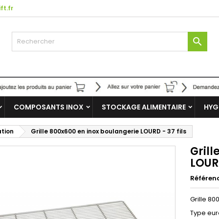
ft.fr

COMPOSANTS INOX
STOCKAGE ALIMENTAIRE
HYG
ation
Grille 800x600 en inox boulangerie LOURD - 37 fils
Grill
LOURD
Référen
Grille 80
Type eur