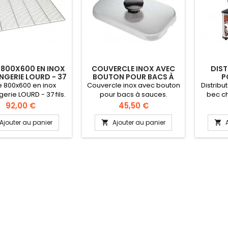
 800X600 EN INOX
COUVERCLE INOX AVEC
DIST
GERIE LOURD - 37
BOUTON POUR BACS À
P
FILS
SAUCES
le 800x600 en inox
Couvercle inox avec bouton
Distrib
erie LOURD - 37 fils.
pour bacs à sauces.
bec c
ype euro léger
Matière : Inox - finition
bain-
Prix
Prix
92,00 €
45,50 €
gerie Epaisseur du
brillante Couvercle pour
régla
 : diamètre 8 mm 4
refermer les bacs à sauce
pour év
Ajouter au panier
Ajouter au panier


ses diamètre 8 mm
n'utilisant pas de pompe
dessèc
de 4 mm Sens des fils
doseuses Dispose d'une
synthéti
le côté de 800 mm
encoche
de d
direct
#10 ou
94009 L
régulat
21, 
entièr
Pa