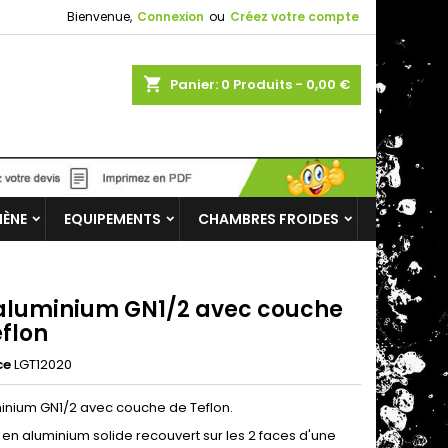
Bienvenue,
Connexion
ou
Créez votre compte
shopping_cart
Panier:
0
Produits - 0,00 €
IÈNE
EQUIPEMENTS
CHAMBRES FROIDES
aluminium GN1/2 avec couche
eflon
ce
LGT12020
inium GN1/2 avec couche de Teflon.
 en aluminium solide recouvert sur les 2 faces d'une