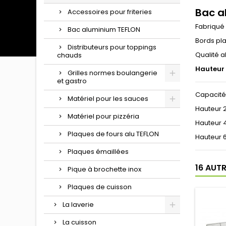
Bac a
Accessoires pour friteries
Fabriqué 
Bac aluminium TEFLON
Bords pla
Distributeurs pour toppings
Qualité a
chauds
Hauteur 
Grilles normes boulangerie
et gastro
Capacité 
Matériel pour les sauces
Hauteur 20
Matériel pour pizzéria
Hauteur 4
Plaques de fours alu TEFLON
Hauteur 6
Plaques émaillées
16 AUT
Pique à brochette inox
Plaques de cuisson
La laverie
La cuisson