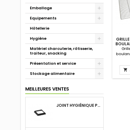
Emballage
Equipements
Hôtellerie
Hygiène
GRILLE
BOULAN
Matériel charcuterie, rôtisserie,
Gril
traiteur, snacking
boulang
T
Présentation et service
boulan
cadre

Stockage alimentaire
Traver
37 fils 
par 
MEILLEURES VENTES
JOINT HYGIÉNIQUE POUR ANNEAU TUBE 40 X 40 MM NOIR