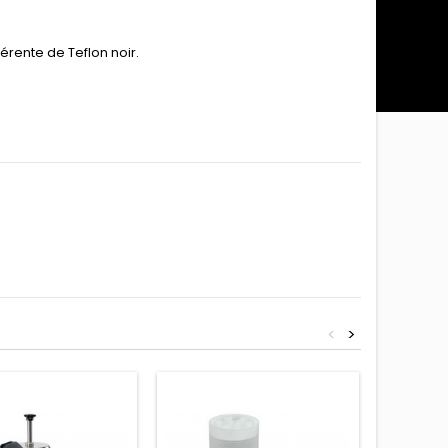
rente de Teflon noir.
<
>