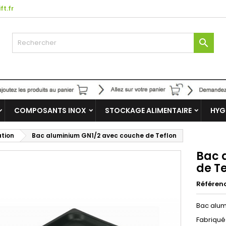
ft.fr

COMPOSANTS INOX
STOCKAGE ALIMENTAIRE
HYG
ation
Bac aluminium GN1/2 avec couche de Teflon
Bac 
de T
Référen
Bac alum
Fabriqué