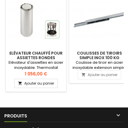
ELÉVATEUR CHAUFFÉ POUR
COULISSES DE TIROIRS
ASSIETTES RONDES
SIMPLE INOX 100 KG
Elévateur d'assiettes en acier
Coulisse de tiroir en acier
inoxydable. Thermostat
inoxydable extension simple.
réglable 30° à 120°C. 400 W -
Montage par le bas Charge:
Prix
1 056,00 €
Ajouter au panier

230 V - 50 Hz - monophasé.
100 kg dynamique. Matériel:
Panneau de commande
inox 1.4509. Roulements à
Ajouter au panier

séparé (avec câble de 1500
billes acier chromé. Profils
mm)
avec trou de vis de 3,5 mm.
Stabilité latérale grâce aux
profils. La paire &gt;&gt;
PRODUIT INDISPONIBLE

PRODUITS