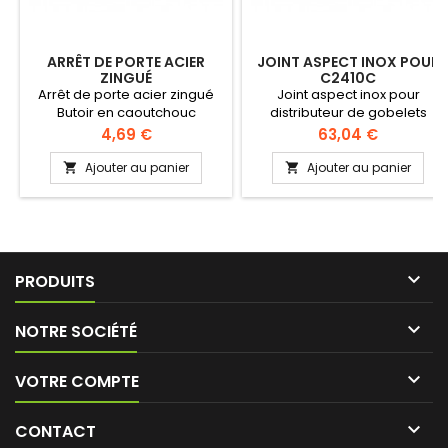
ARRÊT DE PORTE ACIER
JOINT ASPECT INOX POUR
ZINGUÉ
C2410C
Arrêt de porte acier zingué
Joint aspect inox pour
Butoir en caoutchouc
distributeur de gobelets
C2410C Diamètre anneau
Prix
Prix
4,69 €
63,04 €
extérieur 174 mm
Ajouter au panier
Ajouter au panier



PRODUITS

NOTRE SOCIÉTÉ

VOTRE COMPTE

CONTACT