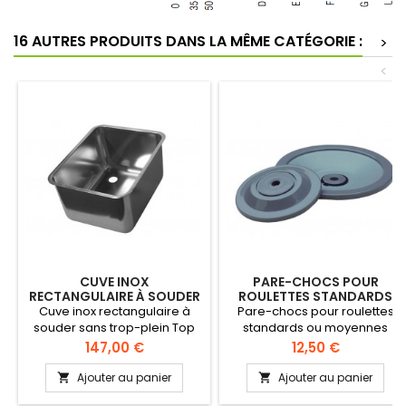
16 AUTRES PRODUITS DANS LA MÊME CATÉGORIE :
>
<
CUVE INOX
PARE-CHOCS POUR
RECTANGULAIRE À SOUDER
ROULETTES STANDARDS
SANS TROP-PLEIN
OU MOYENNES
Cuve inox rectangulaire à
Pare-chocs pour roulettes
souder sans trop-plein Top
standards ou moyennes
Line cuve rectangulaire à
Caoutchouc gris Renforcé
Prix
Prix
147,00 €
12,50 €
souder sans trop-plein.
Diamètre 125 mm ou 180 mm
Evacuation 1" 1/2 droite ou
Ajouter au panier
Ajouter au panier


gauche. Doit être équipée