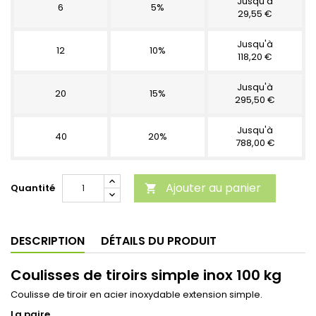
Jusqu'à
6
5%
29,55 €
Jusqu'à
12
10%
118,20 €
Jusqu'à
20
15%
295,50 €
Jusqu'à
40
20%
788,00 €
Ajouter au panier
Quantité

DESCRIPTION
DÉTAILS DU PRODUIT
Coulisses de tiroirs simple inox 100 kg
Coulisse de tiroir en acier inoxydable extension simple.
La paire