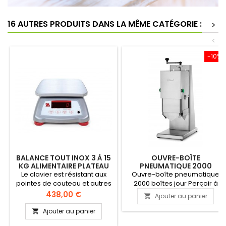
16 AUTRES PRODUITS DANS LA MÊME CATÉGORIE :
>
<
-10%
BALANCE TOUT INOX 3 À 15
OUVRE-BOÎTE
KG ALIMENTAIRE PLATEAU
PNEUMATIQUE 2000
242X190 MM
BOÎTES JOUR
Le clavier est résistant aux
Ouvre-boîte pneumatique
pointes de couteau et autres
2000 boîtes jour Perçoir à
objets tranchants pour une
couronne pneumatique
Prix
438,00 €
Ajouter au panier

longue durée de vie. Balance
Complètement en inox Autres
alimentaire avec 4 pieds
couronnes en option Avec
Ajouter au panier

antidérapants pour une
rejet couvercle par système