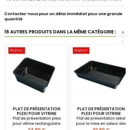
Contactez-nous pour un délai immédiat pour une grande
quantité
16 AUTRES PRODUITS DANS LA MÊME CATÉGORIE :
>
<
Promo !
Promo !
PLAT DE PRÉSENTATION
PLAT DE PRÉSENTATION
PLEXI POUR VITRINE
PLEXI POUR VITRINE
RECTANGULAIRE 280X210
420X280 MM HAUTEUR 50
Plat de présentation plexi
Plat de présentation idéal
MM HAUTEUR 100 MM
MM
pour vitrine rectangulaire
pour la mise en valeur des
280x210 mm hauteur 100 mm.
produits et préparations en
Prix
Prix
24,80 €
32,80 €