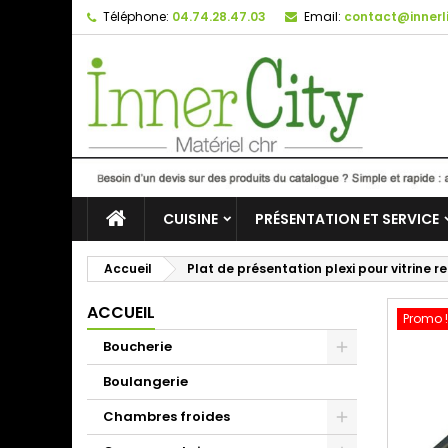
Téléphone:
04.74.28.47.03
Email:
contact@innerli
CUISINE
PRÉSENTATION ET SERVICE
Accueil
Plat de présentation plexi pour vitrine
ACCUEIL
Promo !
Boucherie
Boulangerie
Chambres froides