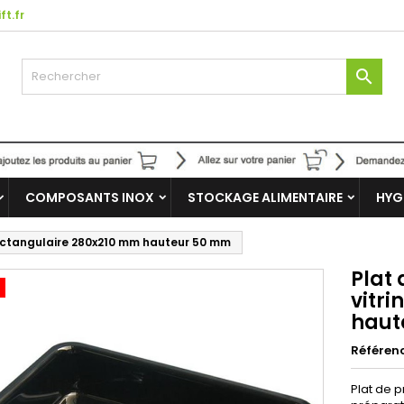
ft.fr

COMPOSANTS INOX
STOCKAGE ALIMENTAIRE
HYG
 rectangulaire 280x210 mm hauteur 50 mm
Plat 
vitr
haut
Référen
Plat de p