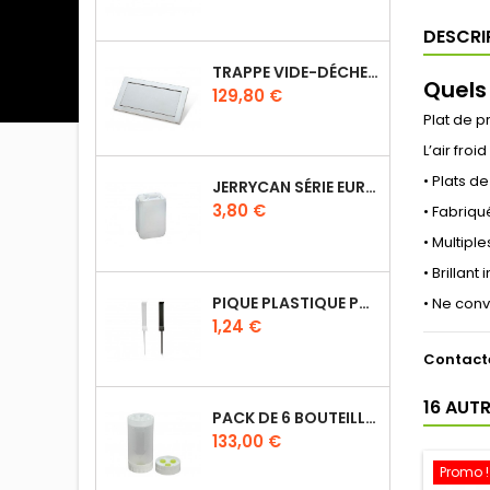
DESCRI
TRAPPE VIDE-DÉCHETS BASCULANT ENCASTRABLE EN INOX
Quels
Prix
129,80 €
Plat de p
L’air fro
• Plats d
JERRYCAN SÉRIE EURO UN DIN 61
Prix
3,80 €
• Fabriqu
• Multipl
• Brillan
PIQUE PLASTIQUE POUR ÉTIQUETTES SUR LES PLATS EN VITRINE
• Ne conv
Prix
1,24 €
Contacte
16 AUT
PACK DE 6 BOUTEILLES SAUCE GUN 630 ML AVEC MEMBRANE 3 TROUS
Prix
133,00 €
Promo !