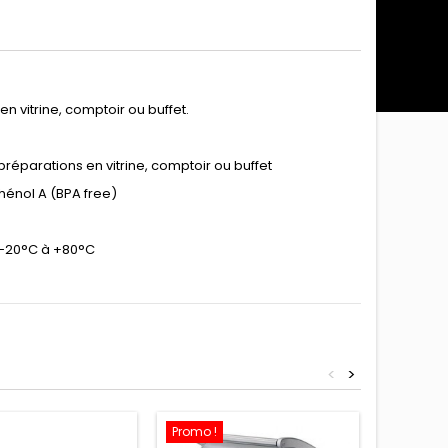
n vitrine, comptoir ou buffet.
préparations en vitrine, comptoir ou buffet
hénol A (BPA free)
de -20°C à +80°C
<
>
Promo !