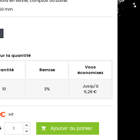
ons en vitrine, comptoir ou buffet.
 50 mm
ir
ur la quantité
Vous
antité
Remise
économisez
Jusqu'à
10
3%
5,28 €
 €
HT
Ajouter au panier
é
