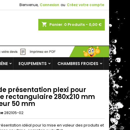
Bienvenue,
Connexion
ou
Créez votre compte
shopping_cart
Panier:
0
Produits - 0,00 €
IÈNE
EQUIPEMENTS
CHAMBRES FROIDES
de présentation plexi pour
ine rectangulaire 280x210 mm
eur 50 mm
ce
282105-02
résentation idéal pour la mise en valeur des produits et