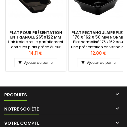
PLAT POUR PRÉSENTATION
PLAT RECTANGULAIRE PLEXI
EN TRIANGLE 265X122 MM
176 X 162 X 50 MM NORMÉ
HAUTEUR 80 MM
GN1/6
L’air froid circule parfaitement
Plat normalisé 176 x 162 pour
entre les plats grâce à leur
une présentation en vitrine ou
forme conique Plats de
pour une utilisation dans un
Prix
Prix
14,11 €
12,80 €
présentation pour une mise
buffet Matière: Plexi (PMMA)
en valeur des préparations
haut de gamme certifié
Ajouter au panier
Ajouter au panier


en vitrine, comptoir ou buffet
alimentaire Normé GN 1/6
Plats fabriqués en plexi
Hauteur 50 mm
(PMMA) durable - Sans
Bisphénol A (BPA free) -
Qualité alimentaire

PRODUITS

NOTRE SOCIÉTÉ

VOTRE COMPTE