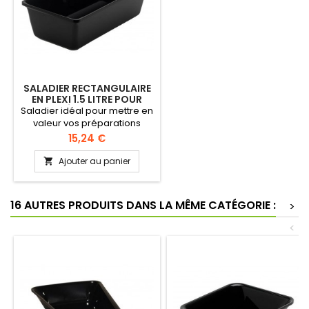
SALADIER RECTANGULAIRE
EN PLEXI 1.5 LITRE POUR
PRÉPARATION
Saladier idéal pour mettre en
valeur vos préparations
alimentaires qui seront
Prix
15,24 €
présentées au public dans
les vitrines. Brillant inaltérable
Ajouter au panier

Lavable au lave-vaisselle
Capacité 1.5 litre
16 AUTRES PRODUITS DANS LA MÊME CATÉGORIE :
>
<