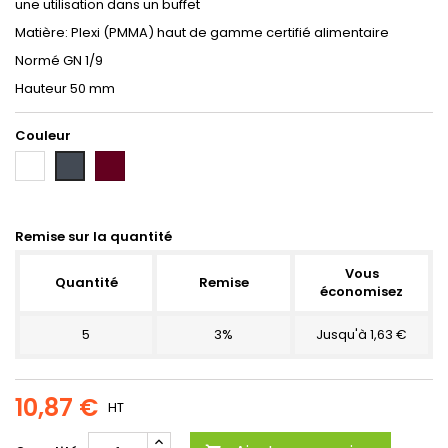
une utilisation dans un buffet
Matière: Plexi (PMMA) haut de gamme certifié alimentaire
Normé GN 1/9
Hauteur 50 mm
Couleur
Blanc
Bordeaux
Noir
Remise sur la quantité
Vous
Quantité
Remise
économisez
5
3%
Jusqu'à 1,63 €
10,87 €
HT