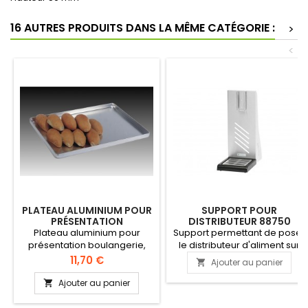
16 AUTRES PRODUITS DANS LA MÊME CATÉGORIE :
>
<
PLATEAU ALUMINIUM POUR
SUPPORT POUR
PRÉSENTATION
DISTRIBUTEUR 88750
BOULANGERIE
D'ALIMENTS SECS
Plateau aluminium pour
Support permettant de poser
présentation boulangerie,
le distributeur d'aliment sur
supermarché et
un comptoir, une table, etc.. A
Prix
11,70 €
Ajouter au panier

sandwicherie. Uniquement
utiliser exclusivement avec le
pour le stockage, le service
distributeur d'aliments secs
Ajouter au panier

(distribution) et la
référence 88750 PRODUIT
présentation Tôle aluminium
STOPPE