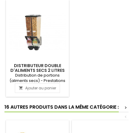
DISTRIBUTEUR DOUBLE
D'ALIMENTS SECS 2 LITRES
POUR MAGASIN
Distribution de portions
(aliments secs) - Prestations
optimales Présentation
Ajouter au panier

élégante (l'un à côté de
l'autre) Portions exactes, 4
bacs inclus:blanc (15 ml), bleu
16 AUTRES PRODUITS DANS LA MÊME CATÉGORIE :
>
(22,5 ml), vert (30 ml) et rose
(45 ml) Idéal pour utilisation
<
en salons de thé, cuisines
&amp; bars (nappages de
glace, ingrédients pour