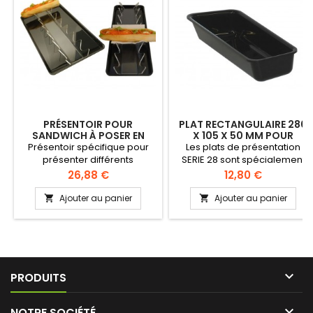
smoothies, cafés divers et
autres). PRODUIT STOPPE
PRÉSENTOIR POUR
PLAT RECTANGULAIRE 280
SANDWICH À POSER EN
X 105 X 50 MM POUR
VITRINE OU SUR LE
VITRINE
Présentoir spécifique pour
Les plats de présentation
COMPTOIR
présenter différents
SERIE 28 sont spécialement
sandwich qui seront
étudiés pour les présentation
Prix
Prix
26,88 €
12,80 €
présentés en vitrine ou
en vitrine pour les traiteurs,
directement en comptoir
charcutiers, boucherie, etc...
Ajouter au panier
Ajouter au panier


Peut accueillir 7 sandwichs.
Lavable en lave-vaisselle
Vendu sans plateau.
Plexi alimentaire Hauteur 50
mm

PRODUITS

NOTRE SOCIÉTÉ