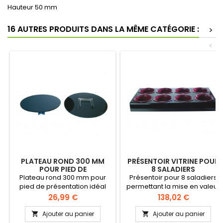
Hauteur 50 mm
16 AUTRES PRODUITS DANS LA MÊME CATÉGORIE :
>
<
PLATEAU ROND 300 MM
PRÉSENTOIR VITRINE POUR
POUR PIED DE
8 SALADIERS
PRÉSENTATION
Plateau rond 300 mm pour
Présentoir pour 8 saladiers
pied de présentation idéal
permettant la mise en valeur
pour mettre en valeur vos
des plats en vitrine ou en
Prix
Prix
26,99 €
138,02 €
préparations alimentaires qui
buffet Fabriqué en plexi
seront présentées au public
(PMMA) durable - Grande
Ajouter au panier
Ajouter au panier


dans les vitrines. Brillant
résistance aux chocs Brillant