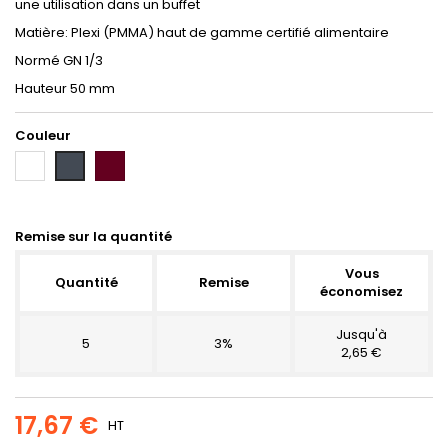
une utilisation dans un buffet
Matière: Plexi (PMMA) haut de gamme certifié alimentaire
Normé GN 1/3
Hauteur 50 mm
Couleur
Blanc
Bordeaux
Noir
Remise sur la quantité
Vous
Quantité
Remise
économisez
Jusqu'à
5
3%
2,65 €
17,67 €
HT