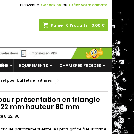
Bienvenue,
Connexion
ou
Créez votre compte
shopping_cart
Panier:
0
Produits - 0,00 €
IÈNE
EQUIPEMENTS
CHAMBRES FROIDES
sel pour buffets et vitrines
pour présentation en triangle
122 mm hauteur 80 mm
ce
8122-80
id circule parfaitement entre les plats grâce à leur forme