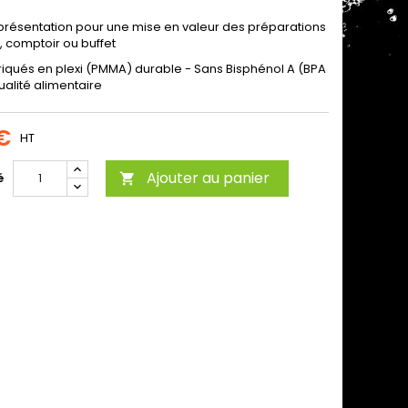
 présentation pour une mise en valeur des préparations
e, comptoir ou buffet
briqués en plexi (PMMA) durable - Sans Bisphénol A (BPA
ualité alimentaire
 €
HT
Ajouter au panier
é
