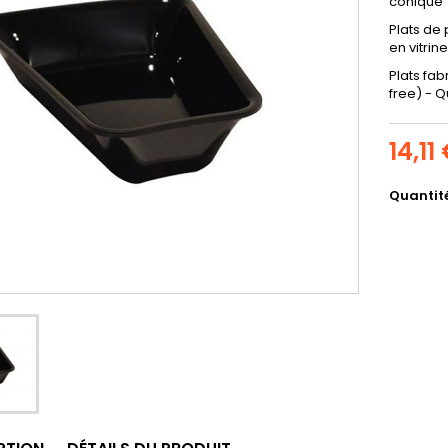
conique
Plats de
en vitrin
Plats fa
free) - Q
14,11
Quantit