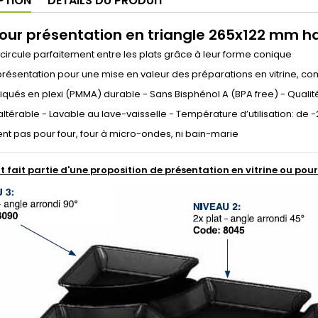
PTION
DÉTAILS DU PRODUIT
pour présentation en triangle 265x122 mm 
id circule parfaitement entre les plats grâce à leur forme conique
présentation pour une mise en valeur des préparations en vitrine, com
riqués en plexi (PMMA) durable - Sans Bisphénol A (BPA free) - Qualit
inaltérable - Lavable au lave-vaisselle - Température d’utilisation: de
nt pas pour four, four à micro-ondes, ni bain-marie
t fait partie d'une proposition de présentation en vitrine ou pour