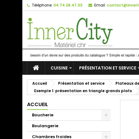
Téléphone:
04.74.28.47.03
Email:
contact@innerli
CUISINE
PRÉSENTATION ET SERVICE
Accueil
Présentation et service
Plateaux de
Exemple 1: présentation en triangle grands plats
ACCUEIL
Boucherie
Boulangerie
Chambres froides