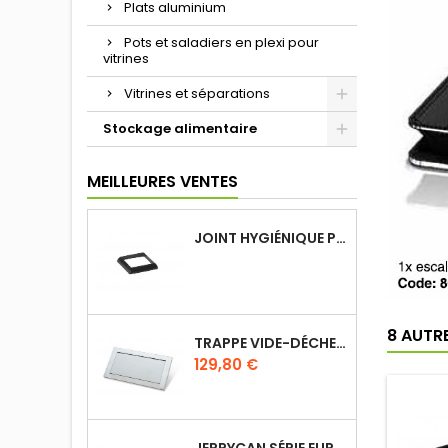
Plats aluminium
Pots et saladiers en plexi pour
vitrines
Vitrines et séparations
Stockage alimentaire
MEILLEURES VENTES
JOINT HYGIÉNIQUE POUR ANNEAU TUBE 40 X 40 MM NOIR
8 AUTR
TRAPPE VIDE-DÉCHETS BASCULANT ENCASTRABLE EN INOX
Prix
129,80 €