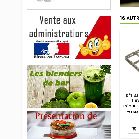
16 AUT
RÉHAU
LA
CO
Réhauss
vaiss
tous ca
H
