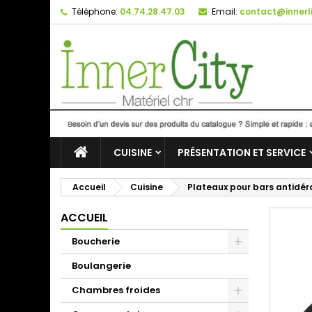
Téléphone:
04.74.28.47.03
Email:
contact@innerli
CUISINE
PRÉSENTATION ET SERVICE
Accueil
Cuisine
Plateaux pour bars antidé
ACCUEIL
Boucherie
Boulangerie
Chambres froides