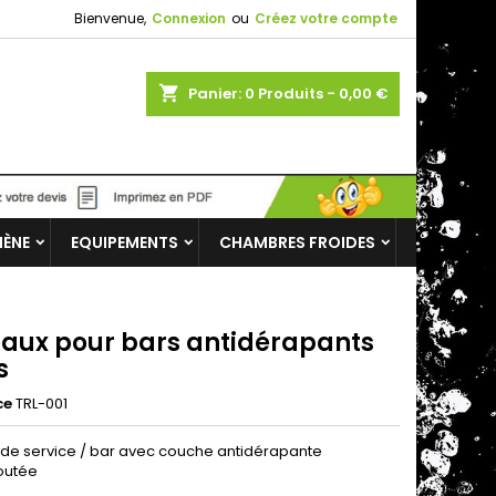
Bienvenue,
Connexion
ou
Créez votre compte
shopping_cart
Panier:
0
Produits - 0,00 €
IÈNE
EQUIPEMENTS
CHAMBRES FROIDES
eaux pour bars antidérapants
s
ce
TRL-001
 de service / bar avec couche antidérapante
outée