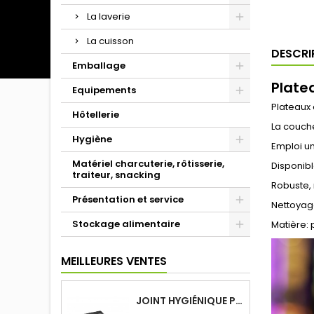
La laverie
La cuisson
DESCRI
Emballage
Plate
Equipements
Plateaux
Hôtellerie
La couche
Hygiène
Emploi un
Matériel charcuterie, rôtisserie,
Disponibl
traiteur, snacking
Robuste, 
Présentation et service
Nettoyage
Stockage alimentaire
Matière:
MEILLEURES VENTES
JOINT HYGIÉNIQUE POUR ANNEAU TUBE 40 X 40 MM NOIR