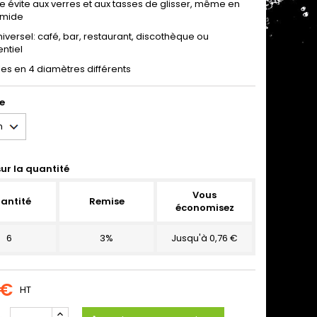
e évite aux verres et aux tasses de glisser, même en
umide
iversel: café, bar, restaurant, discothèque ou
ntiel
les en 4 diamètres différents
e
ur la quantité
Vous
antité
Remise
économisez
6
3%
Jusqu'à 0,76 €
 €
HT