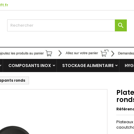
ft.fr

COMPOSANTS INOX
STOCKAGE ALIMENTAIRE
HYG
rapants ronds
Plat
rond
Référen
Plateaux
caoutch