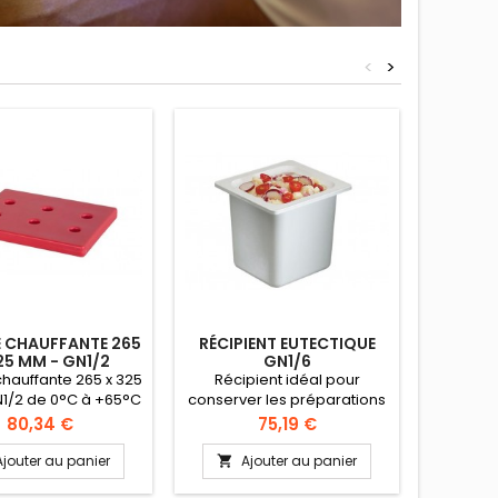
<
>
 CHAUFFANTE 265
RÉCIPIENT EUTECTIQUE
CASIER
25 MM - GN1/2
GN1/6
POUR VE
7
hauffante 265 x 325
Récipient idéal pour
Casier 
1/2 de 0°C à +65°C
conserver les préparations
copoly
plaques chaudes
alimentaires froides. Option
aéré
Prix
Prix
80,34 €
75,19 €
être installées dans
: Couvercle transparent
séchag
 vapeur ou un four à
pour protéger le contenu et
double p
Ajouter au panier
Ajouter au panier
A


 tournante sur une
maintenir le froid
optima