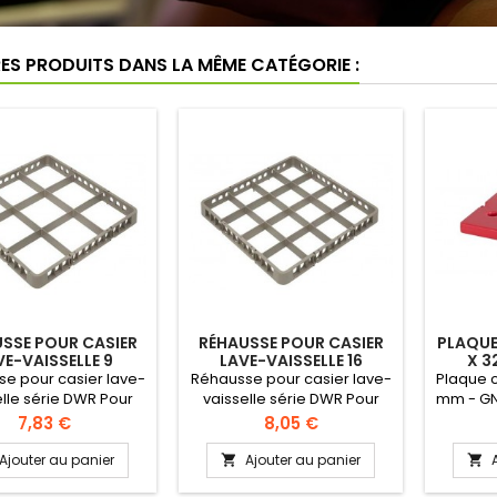
RES PRODUITS DANS LA MÊME CATÉGORIE :
SSE POUR CASIER
RÉHAUSSE POUR CASIER
PLAQUE
VE-VAISSELLE 9
LAVE-VAISSELLE 16
X 3
MPARTIMENTS
COMPARTIMENTS
e pour casier lave-
Réhausse pour casier lave-
Plaque c
elle série DWR Pour
vaisselle série DWR Pour
mm - GN
sier bleu série DWR.
tous casier bleu série DWR.
Les 
Prix
Prix
7,83 €
8,05 €
auteur 40 mm
Hauteur 40 mm
doivent 
un four
Ajouter au panier
Ajouter au panier


chaleur