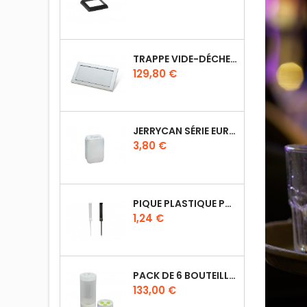
TRAPPE VIDE-DÉCHETS BASCULANT ENCASTRABLE EN INOX
Prix
129,80 €
JERRYCAN SÉRIE EURO UN DIN 61
Prix
3,80 €
PIQUE PLASTIQUE POUR ÉTIQUETTES SUR LES PLATS EN VITRINE
Prix
1,24 €
PACK DE 6 BOUTEILLES SAUCE GUN 630 ML AVEC MEMBRANE 3 TROUS
Prix
133,00 €