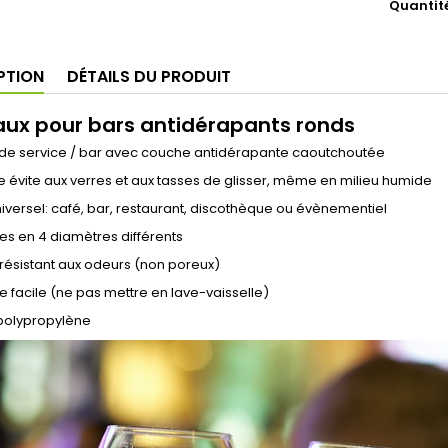
Quantit
PTION
DÉTAILS DU PRODUIT
aux pour bars antidérapants ronds
 de service / bar avec couche antidérapante caoutchoutée
 évite aux verres et aux tasses de glisser, même en milieu humide
iversel: café, bar, restaurant, discothèque ou évènementiel
es en 4 diamètres différents
résistant aux odeurs (non poreux)
 facile (ne pas mettre en lave-vaisselle)
 polypropylène