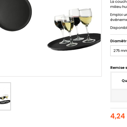
La couch
milieu h
Emploi un
évèneme
Disponib
Diamètr
Remise s
Qu
4,24