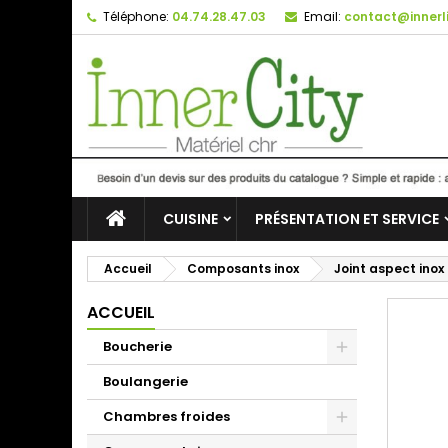
Téléphone:
04.74.28.47.03
Email:
contact@innerli
CUISINE
PRÉSENTATION ET SERVICE
Accueil
Composants inox
Joint aspect ino
ACCUEIL
Boucherie
Boulangerie
Chambres froides