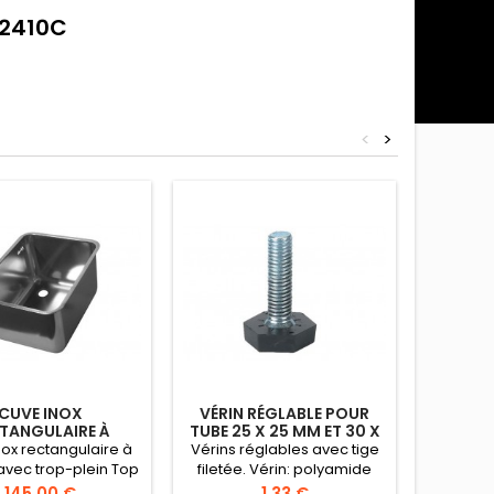
C2410C
<
>
CUVE INOX
VÉRIN RÉGLABLE POUR
OBTURA
TANGULAIRE À
TUBE 25 X 25 MM ET 30 X
POL
ER AVEC TROP-
30 MM
ox rectangulaire à
Vérins réglables avec tige
Obturate
PLEIN
avec trop-plein Top
filetée. Vérin: polyamide
à 2 
ve rectangulaire à
noir, tige filetée acier zingué
Obturate
Prix
Prix
145,00 €
1,33 €