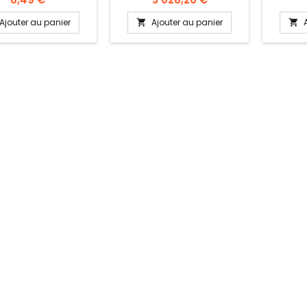
e gauche ou droite
Finition: acier inoxydable.
souder
gueur 100 et 120 mm
Avec flange, à encastrer.
Evacuat
Ajouter au panier
Ajouter au panier


Convient pour paniers de
gauche.
500 x 500 mm.
d'un
survers
en v