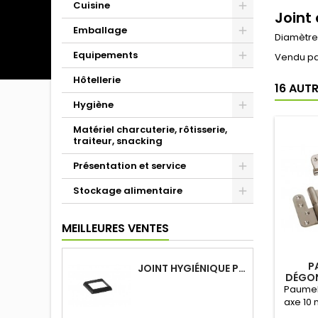
Cuisine
Joint
Emballage
Diamètre
Equipements
Vendu pa
Hôtellerie
16 AUT
Hygiène
Matériel charcuterie, rôtisserie,
traiteur, snacking
Présentation et service
Stockage alimentaire
MEILLEURES VENTES
P
JOINT HYGIÉNIQUE POUR ANNEAU TUBE 40 X 40 MM NOIR
DÉGON
Paumel
axe 10 
304 Av