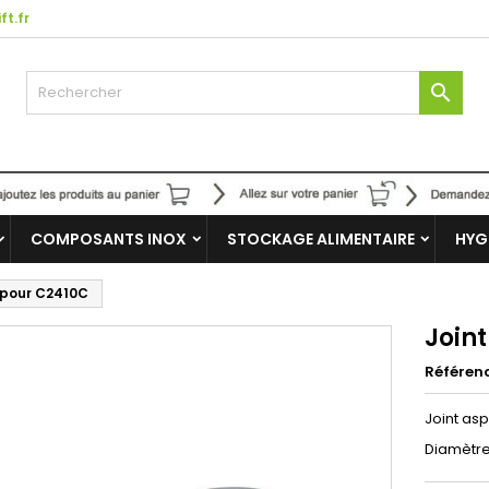
ft.fr

COMPOSANTS INOX
STOCKAGE ALIMENTAIRE
HYG
x pour C2410C
Join
Référen
Joint as
Diamètre