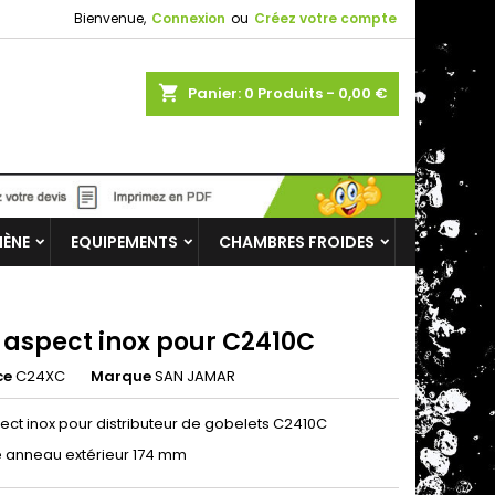
Bienvenue,
Connexion
ou
Créez votre compte
shopping_cart
Panier:
0
Produits - 0,00 €
IÈNE
EQUIPEMENTS
CHAMBRES FROIDES
t aspect inox pour C2410C
ce
C24XC
Marque
SAN JAMAR
pect inox pour distributeur de gobelets C2410C
 anneau extérieur 174 mm