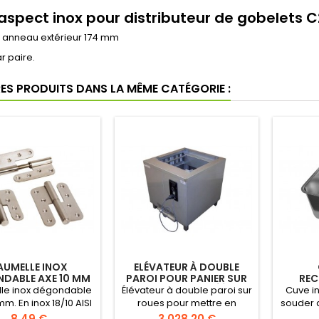
 aspect inox pour distributeur de gobelets 
 anneau extérieur 174 mm
r paire.
RES PRODUITS DANS LA MÊME CATÉGORIE :
AUMELLE INOX
ELÉVATEUR À DOUBLE
DABLE AXE 10 MM
PAROI POUR PANIER SUR
REC
ROUE CHAUFFÉ À
SOUD
le inox dégondable
Élévateur à double paroi sur
Cuve in
ENCASTRER
mm. En inox 18/10 AISI
roues pour mettre en
souder 
ec trous de fixation
dessous du comptoir.
Line cu
Prix
Prix
8,49 €
3 028,20 €