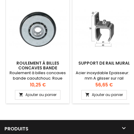
ROULEMENT À BILLES
SUPPORT DE RAIL MURAL
CONCAVES BANDE
CAOUTCHOUC
Roulement à billes concaves
Acier inoxydable Epaisseur: 4
bande caoutchouc. Roue
mm A glisser sur rail
intérieure et extérieure en
Prix
Prix
10,25 €
56,65 €
acier. Charge maxi 40 kg.
PRODUIT NON STOCKE - SUR
Ajouter au panier
Ajouter au panier


COMMANDE UNIQUEMENT par
250 pièces.

PRODUITS