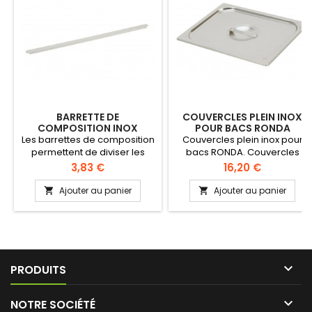
BARRETTE DE
COUVERCLES PLEIN INOX
COMPOSITION INOX
POUR BACS RONDA
Les barrettes de composition
Couvercles plein inox pour
permettent de diviser les
bacs RONDA. Couvercles
bacs inox Compatibles avec
pour récipients
Prix
Prix
3,83 €
16,20 €
les bacs gastro inox de la
gastronormes en inox pour
marque RONDA
restaurants et industrie
Ajouter au panier
Ajouter au panier


alimentaire (norme UNI
EN631-1). Les couvercles
gastronormes de Ronda sont
de qualité alimentaire,
conformément aux directives
UE 89/109 et CE 1935/200

PRODUITS

NOTRE SOCIÉTÉ