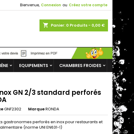
Bienvenue,
Connexion
ou
Créez votre compte
shopping_cart
Panier:
0
Produits - 0,00 €
IÈNE
EQUIPEMENTS
CHAMBRES FROIDES
inox GN 2/3 standard perforés
DA
ce
GNF2302
Marque
RONDA
ts gastronormes perforés en inox pour restaurants et
 alimentaire (norme UNI EN631-1)