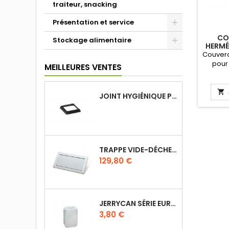
traiteur, snacking
Présentation et service
CO
Stockage alimentaire
HERMÉ
Couverc
pour
MEILLEURES VENTES
util
pré
transp

JOINT HYGIÉNIQUE POUR ANNEAU TUBE 40 X 40 MM NOIR
Qua
con
direct
TRAPPE VIDE-DÉCHETS BASCULANT ENCASTRABLE EN INOX
Prix
129,80 €
JERRYCAN SÉRIE EURO UN DIN 61
Prix
3,80 €