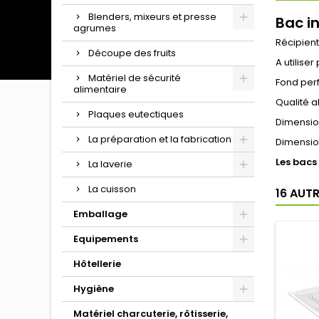
Blenders, mixeurs et presse
Bac i
agrumes
Récipient
Découpe des fruits
A utilise
Matériel de sécurité
Fond perf
alimentaire
Qualité a
Plaques eutectiques
Dimensio
La préparation et la fabrication
Dimension
Les bacs
La laverie
La cuisson
16 AUT
Emballage
Equipements
Hôtellerie
Hygiène
Matériel charcuterie, rôtisserie,