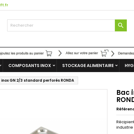
ft.fr

COMPOSANTS INOX
STOCKAGE ALIMENTAIRE
HYG
 inox GN 2/3 standard perforés RONDA
Bac 
RON
Référen
Récipien
industrie