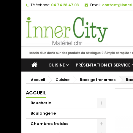
Téléphone:
04.74.28.47.03
Email:
contact@innerli
CUISINE
PRÉSENTATION ET SERVICE
Accueil
Cuisine
Bacs gatronormes
Bac
ACCUEIL
Boucherie
Boulangerie
Chambres froides