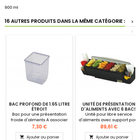
900 ml
16 AUTRES PRODUITS DANS LA MÊME CATÉGORIE :
>
<
BAC PROFOND DE 1.65 LITRE
UNITÉ DE PRÉSENTATION
ÉTROIT
D'ALIMENTS AVEC 6 BACS
ET SUPPORT PAILLES
Bac pour une présentation
Unité pour libre service
froide d'aliments A associer
d'aliments avec support pour
avec des unités Domes ou en
les pailles Longueur 592 mm
Prix
Prix
7,30 €
89,61 €
isolé
Livrée complète Volume maxi
3.3 litres
Ajouter au panier
Ajouter au panier

