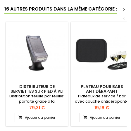
16 AUTRES PRODUITS DANS LA MÊME CATÉGORIE :
>
<
DISTRIBUTEUR DE
PLATEAU POUR BARS
SERVIETTES SUR PIED À PLI
ANTIDÉRAPANT
MINI
RECTANGULAIRE
Distribution ‘feuille par feuille’
Plateaux de service / bar
parfaite grâce à la
avec couche antidérapante
conception des distributeurs:
caoutchoutée La couche
Prix
Prix
79,31 €
19,16 €
moins de perte de serviettes
évite aux verres et aux tasses
! Le boîtier transparent
de glisser, même en milieu
Ajouter au panier
Ajouter au panier


présente parfaitement le
humide Emploi universel:
nombre de serviettes
café, bar, restaurant,