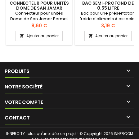
CONNECTEUR POUR UNITÉS
BAC SEMI-PROFOND DE
DOME DE SAN JAMAR
0.55 LITRE
Connecteur pour unités
Bac pour une présentation
Dome de San Jamar Permet
froide d'aliments A associer
de connecter plusieurs mini
avec des unités Domes
Prix
Prix
8,60 €
3,19 €
Domes
Ajouter au panier
Ajouter au panier



PRODUITS

NOTRE SOCIÉTÉ

VOTRE COMPTE

CONTACT
INNERCITY : plus qu'une idée, un projet ! © Copyright 2026 INNERCOM