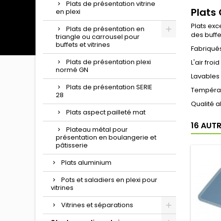
Plats de présentation vitrine
Plats
en plexi
Plats exc
Plats de présentation en
des buffet
triangle ou carrousel pour
buffets et vitrines
Fabriqués
Plats de présentation plexi
L'air fro
normé GN
Lavables 
Plats de présentation SERIE
Températu
28
Qualité a
Plats aspect pailleté mat
16 AUT
Plateau métal pour
présentation en boulangerie et
pâtisserie
Plats aluminium
Pots et saladiers en plexi pour
vitrines
Vitrines et séparations