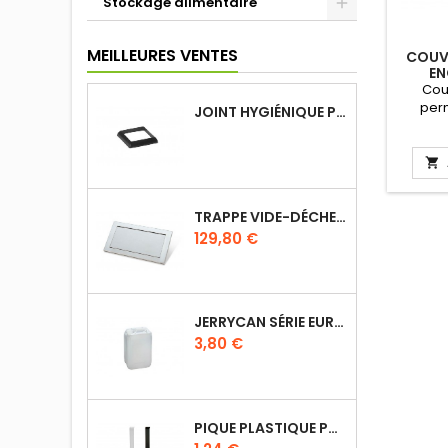
Stockage alimentaire
MEILLEURES VENTES
COUVE
EN
Cou
perm
JOINT HYGIÉNIQUE POUR ANNEAU TUBE 40 X 40 MM NOIR
cont
L'en
laisse

TRAPPE VIDE-DÉCHETS BASCULANT ENCASTRABLE EN INOX
Prix
129,80 €
JERRYCAN SÉRIE EURO UN DIN 61
Prix
3,80 €
PIQUE PLASTIQUE POUR ÉTIQUETTES SUR LES PLATS EN VITRINE