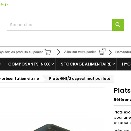
ft.fr

COMPOSANTS INOX
STOCKAGE ALIMENTAIRE
HYG
 présentation vitrine
Plats GN1/2 aspect mat pailleté
Plats
Référen
Plats exc
pour une
ou pour d
Idéal pou