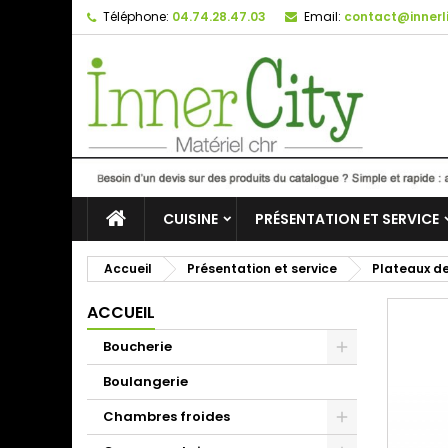
Téléphone:
04.74.28.47.03
Email:
contact@innerli
CUISINE
PRÉSENTATION ET SERVICE
Accueil
Présentation et service
Plateaux de
ACCUEIL
Boucherie
Boulangerie
Chambres froides