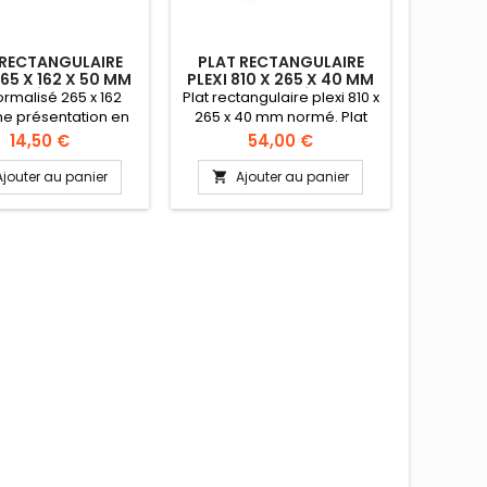
 RECTANGULAIRE
PLAT RECTANGULAIRE
PLAT 
265 X 162 X 50 MM
PLEXI 810 X 265 X 40 MM
420 X 2
ORMÉ GN1/4
NORMÉ
ormalisé 265 x 162
Plat rectangulaire plexi 810 x
Les pla
ne présentation en
265 x 40 mm normé. Plat
SERIE 28
rine ou pour une
normalisé 810 x 265 pour
étu
Prix
Prix
14,50 €
54,00 €
tion dans un buffet
une présentation en vitrine
présentat
: Plexi (PMMA) haut
ou pour une utilisation dans
les trai
Ajouter au panier
Ajouter au panier
A


gamme certifié
un buffet Matière: Plexi
boucheri
taire Normé GN 1/3
(PMMA) haut de gamme
lave
auteur 50 mm
certifié alimentaire Hauteur
alimenta
40 mm