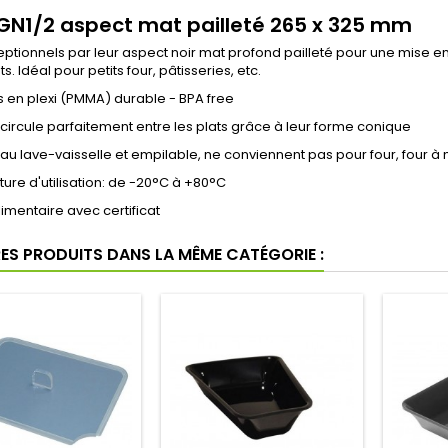
 GN1/2 aspect mat pailleté 265 x 325 mm
eptionnels par leur aspect noir mat profond pailleté pour une mise en
s. Idéal pour petits four, pâtisseries, etc.
 en plexi (PMMA) durable - BPA free
id circule parfaitement entre les plats grâce à leur forme conique
au lave-vaisselle et empilable, ne conviennent pas pour four, four 
re d'utilisation: de -20°C à +80°C
limentaire avec certificat
RES PRODUITS DANS LA MÊME CATÉGORIE :