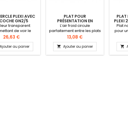
RCLE PLEXI AVEC
PLAT POUR
PLAT
COCHE GN2/5
PRÉSENTATION EN
PLEXI 
TRIANGLE 265X122 MM
N
leur transparent
L’air froid circule
Plat n
HAUTEUR 50 MM
ettant de voir le
parfaitement entre les plats
pour u
enu dans le plat.
grâce à leur forme conique
vit
Prix
Prix
26,63 €
13,08 €
coche permet de
Plats de présentation pour
utilisa
r passe une cuillère
une mise en valeur des
Matière
Ajouter au panier
Ajouter au panier


préparations en vitrine,
de 
comptoir ou buffet Plats
alimen
fabriqués en plexi (PMMA)
H
durable - Sans Bisphénol A
(BPA free) - Qualité
alimentaire