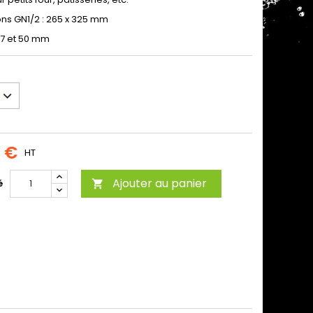
ns GN1/2 : 265 x 325 mm
17 et 50 mm
0 €
HT
Ajouter au panier
é
