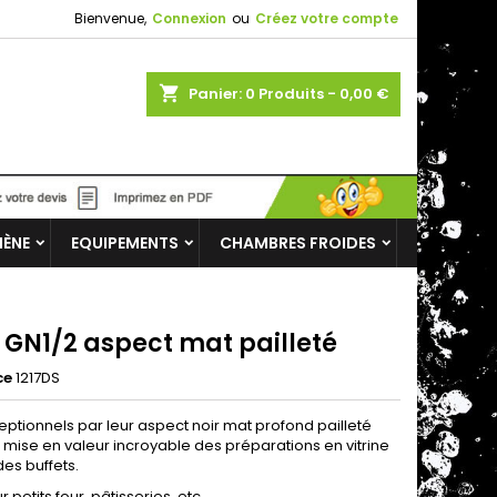
Bienvenue,
Connexion
ou
Créez votre compte
shopping_cart
Panier:
0
Produits - 0,00 €
IÈNE
EQUIPEMENTS
CHAMBRES FROIDES
 GN1/2 aspect mat pailleté
ce
1217DS
eptionnels par leur aspect noir mat profond pailleté
 mise en valeur incroyable des préparations en vitrine
es buffets.
r petits four, pâtisseries, etc.