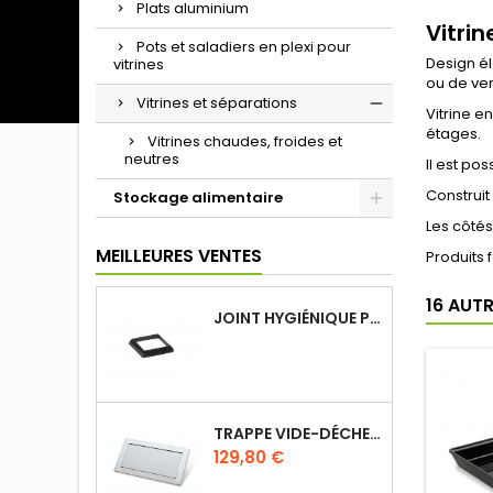
Plats aluminium
Vitrin
Pots et saladiers en plexi pour
Design él
vitrines
ou de ven
Vitrines et séparations
Vitrine e
étages.
Vitrines chaudes, froides et
neutres
Il est po
Construit
Stockage alimentaire
Les côtés
MEILLEURES VENTES
Produits 
16 AUT
JOINT HYGIÉNIQUE POUR ANNEAU TUBE 40 X 40 MM NOIR
TRAPPE VIDE-DÉCHETS BASCULANT ENCASTRABLE EN INOX
Prix
129,80 €