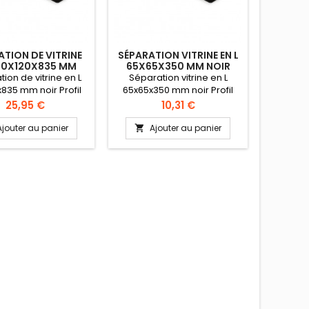
ATION DE VITRINE
SÉPARATION VITRINE EN L
PLAT D
 80X120X835 MM
65X65X350 MM NOIR
31
NOIR
ion de vitrine en L
Séparation vitrine en L
Plat 
835 mm noir Profil
65x65x350 mm noir Profil
310x18
 "L" pour comptoirs.
plexi en "L" pour comptoirs.
présenta
Prix
Prix
25,95 €
10,31 €
ation hygiènique
Séparation hygiènique
pour tra
oduits alimentaires.
entre produits alimentaires.
Ajouter au panier
Ajouter au panier
A


ons: 80 x 120 x 835
Dimensions: 65 x 65 x 350
mm.
mm.