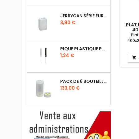
JERRYCAN SÉRIE EURO UN DIN 61
Prix
3,80 €
PLAT 
40
Pla
400x2
présent
PIQUE PLASTIQUE POUR ÉTIQUETTES SUR LES PLATS EN VITRINE
pour tr
Prix
1,24 €

PACK DE 6 BOUTEILLES SAUCE GUN 630 ML AVEC MEMBRANE 3 TROUS
Prix
133,00 €