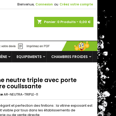
Bienvenue,
Connexion
ou
Créez votre compte
shopping_cart
Panier:
0
Produits - 0,00 €
IÈNE
EQUIPEMENTS
CHAMBRES FROIDES
ne neutre triple avec porte
re coulissante
ce
AR-NEUTRA-TRIPLE-11
égant et perfection des finitions : la vitrine exposant est
t visible par tous dans les établissements de
rie ou de vente directe.