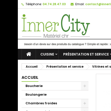
Téléphone:
04.74.28.47.03
Email:
contact@innerli
CUISINE
PRÉSENTATION ET SERVICE
Accueil
Présentation et service
Vitrines et
ACCUEIL
Boucherie
Boulangerie
Chambres froides