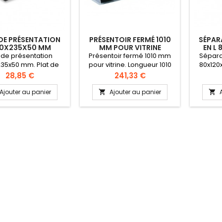
DE PRÉSENTATION
PRÉSENTOIR FERMÉ 1010
SÉPAR
0X235X50 MM
MM POUR VITRINE
EN L
t de présentation
Présentoir fermé 1010 mm
Séparat
35x50 mm. Plat de
pour vitrine. Longueur 1010
80x120x
ation rectangulaire
mm Système idéal pour la
plexi en
Prix
Prix
28,85 €
241,33 €
aiteurs, charcutiers,
présentation de produits
Sépar
etc..
derrière votre vitrine ou
entre pr
Ajouter au panier
Ajouter au panier


placés sur sur un comptoir
Dimensi
Fabriqué en plexi
alimentaire avec une très
grande résistance aux
chocs. Brillant inaltérable
dans le temps