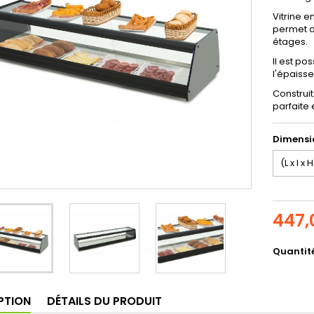
Vitrine e
permet d
étages.
Il est po
l'épaisse
Construi
parfaite 
Dimensio
447,
Quantit
PTION
DÉTAILS DU PRODUIT