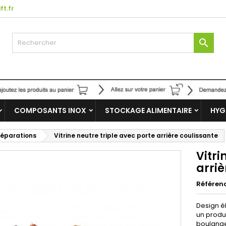
ft.fr

COMPOSANTS INOX
STOCKAGE ALIMENTAIRE
HYG
 séparations
Vitrine neutre triple avec porte arrière coulissante
Vitri
arriè
Référen
Design él
un produi
boulange