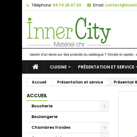
Téléphone:
04.74.28.47.03
Email:
contact@innerli
CUISINE
PRÉSENTATION ET SERVICE
Accueil
Présentation et service
Présentoir 
ACCUEIL
Boucherie
Boulangerie
Chambres froides