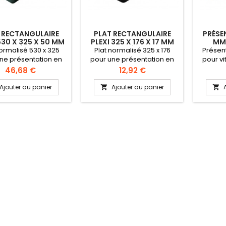
 RECTANGULAIRE
PLAT RECTANGULAIRE
PRÉSE
530 X 325 X 50 MM
PLEXI 325 X 176 X 17 MM
MM 
NORMÉ GN1/1
NORMÉ GN1/3
normalisé 530 x 325
Plat normalisé 325 x 176
Présen
ne présentation en
pour une présentation en
pour vi
rine ou pour une
vitrine ou pour une
mm Sys
Prix
Prix
46,68 €
12,92 €
ation dans un buffet
utilisation dans un buffet
présen
e: Plexi (PMMA) haut
Matière: Plexi (PMMA) haut
derriè
Ajouter au panier
Ajouter au panier


 gamme certifié
de gamme certifié
placés 
taire Normé GN 1/1
alimentaire Normé GN 1/3
Fa
auteur 50 mm
Hauteur 17 mm
aliment
grand
chocs. 
d