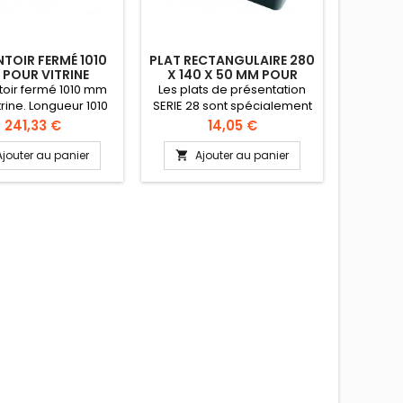
NTOIR FERMÉ 1010
PLAT RECTANGULAIRE 280
DIS
POUR VITRINE
X 140 X 50 MM POUR
BON
VITRINE
toir fermé 1010 mm
Les plats de présentation
Distrib
trine. Longueur 1010
SERIE 28 sont spécialement
pose
tème idéal pour la
étudiés pour les
élégante.
Prix
Prix
241,33 €
14,05 €
tation de produits
présentation en vitrine pour
fabriqu
re votre vitrine ou
les traiteurs, charcutiers,
Gestion 
Ajouter au panier
Ajouter au panier
A


sur sur un comptoir
boucherie, etc... Lavable en
(10 cl, 15
briqué en plexi
lave-vaisselle Plexi
utilis
aire avec une très
alimentaire Hauteur 50 mm
godets
e résistance aux
buffet
Brillant inaltérable
spéci
ans le temps