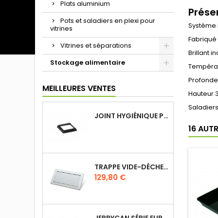
Plats aluminium
Prése
Pots et saladiers en plexi pour
Système i
vitrines
Fabriqué 
Vitrines et séparations
Brillant 
Stockage alimentaire
Températu
Profond
MEILLEURES VENTES
Hauteur
Saladier
JOINT HYGIÉNIQUE POUR ANNEAU TUBE 40 X 40 MM NOIR
16 AUT
TRAPPE VIDE-DÉCHETS BASCULANT ENCASTRABLE EN INOX
Prix
129,80 €