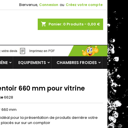
Bienvenue,
Connexion
ou
Créez votre compte
shopping_cart
Panier:
0
Produits - 0,00 €
IÈNE
EQUIPEMENTS
CHAMBRES FROIDES
entoir 660 mm pour vitrine
ce
6628
r 660 mm
idéal pour la présentation de produits derrière votre
u placés sur sur un comptoir