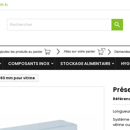
ft.fr

COMPOSANTS INOX
STOCKAGE ALIMENTAIRE
HYG
660 mm pour vitrine
Prés
Référen
Longueu
Système 
vitrine o