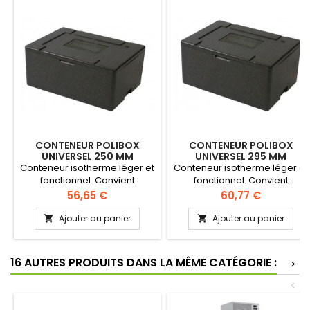
CONTENEUR POLIBOX
CONTENEUR POLIBOX
UNIVERSEL 250 MM
UNIVERSEL 295 MM
Conteneur isotherme léger et
Conteneur isotherme léger et
fonctionnel. Convient
fonctionnel. Convient
particulièrement pour des
particulièrement pour des
Prix
Prix
56,65 €
60,77 €
bacs à glace Epaisseur des
bacs à glace Epaisseur des
parois 30 mm
parois 30 mm
Ajouter au panier
Ajouter au panier


16 AUTRES PRODUITS DANS LA MÊME CATÉGORIE :
>
<