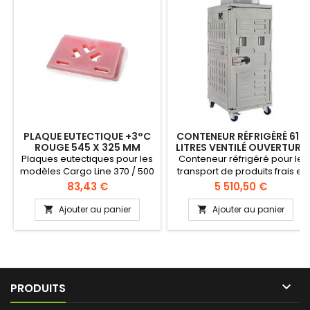
PLAQUE EUTECTIQUE +3°C
CONTENEUR RÉFRIGÉRÉ 610
ROUGE 545 X 325 MM
LITRES VENTILÉ OUVERTURE
PAR DEVANT
Plaques eutectiques pour les
Conteneur réfrigéré pour le
modèles Cargo Line 370 / 500
transport de produits frais et
/ 780 (2 par Cargo) Epaisseur
surgelés à température
Prix
Prix
83,43 €
5 510,50 €
57 mm
contrôlée. Champ de
réglage des températures:
Ajouter au panier
Ajouter au panier


de -18°C à +10°C.
Température d'utilisation :
-30°C jusqu'à +75°C Hygiène
parfaite grâce à la finition
lisse Structure rainurée
intérieure pour une meilleure

PRODUITS
circulation de l'air Parois
intérieures et extérieures