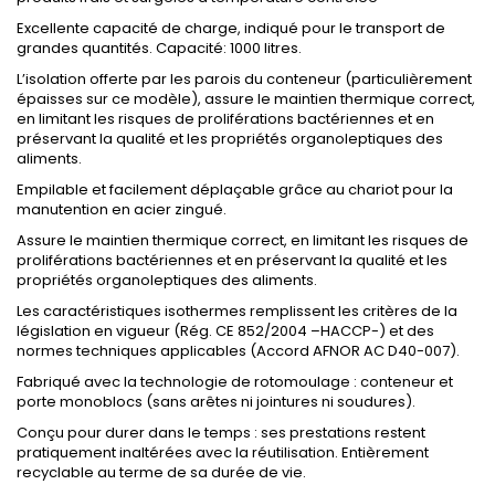
Excellente capacité de charge, indiqué pour le transport de
grandes quantités. Capacité: 1000 litres.
L’isolation offerte par les parois du conteneur (particulièrement
épaisses sur ce modèle), assure le maintien thermique correct,
en limitant les risques de proliférations bactériennes et en
préservant la qualité et les propriétés organoleptiques des
aliments.
Empilable et facilement déplaçable grâce au chariot pour la
manutention en acier zingué.
Assure le maintien thermique correct, en limitant les risques de
proliférations bactériennes et en préservant la qualité et les
propriétés organoleptiques des aliments.
Les caractéristiques isothermes remplissent les critères de la
législation en vigueur (Rég. CE 852/2004 –HACCP-) et des
normes techniques applicables (Accord AFNOR AC D40-007).
Fabriqué avec la technologie de rotomoulage : conteneur et
porte monoblocs (sans arêtes ni jointures ni soudures).
Conçu pour durer dans le temps : ses prestations restent
pratiquement inaltérées avec la réutilisation. Entièrement
recyclable au terme de sa durée de vie.