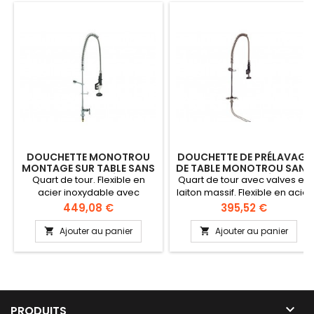
DOUCHETTE MONOTROU
DOUCHETTE DE PRÉLAVAGE
MONTAGE SUR TABLE SANS
DE TABLE MONOTROU SANS
ROBINET INTERMÉDIAIRE
ROBINET INTERMÉDIAIRE
Quart de tour. Flexible en
Quart de tour avec valves en
acier inoxydable avec
laiton massif. Flexible en acier
embase à ressort renforcé et
inoxydable avec embase à
Prix
Prix
449,08 €
395,52 €
fil nylon haute pression.
ressort renforcé et fil nylon
Robinet intermédiaire avec
haute pression. Étanchéité
Ajouter au panier
Ajouter au panier


rotation complète en option
maximale et résistance à
(LKE-9531). Clapets anti-
haute température grâce au
retour. Hauteur: +/- 1050 mm.
joint téflon. Embase
Hauteur libre: +/- 254 mm
renforcée avec double joint-
entre la tête et la base de la
O. Poignée à double paroi
douchette
isolante (résistant à la

PRODUITS