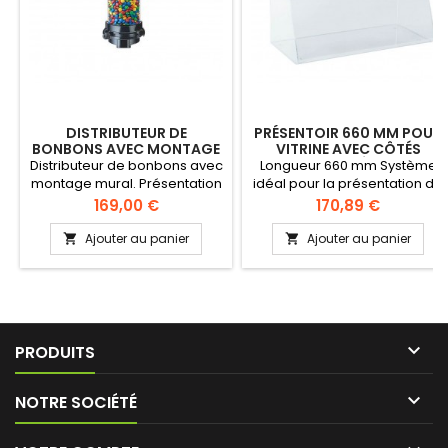
DISTRIBUTEUR DE
PRÉSENTOIR 660 MM POUR
BONBONS AVEC MONTAGE
VITRINE AVEC CÔTÉS
MURAL
FERMÉS
Distributeur de bonbons avec
Longueur 660 mm Système
montage mural. Présentation
idéal pour la présentation de
élégante. Conteneur de 1,5 L
produits derrière votre vitrine
Prix
Prix
169,00 €
170,89 €
fabriqué en matière PMMA.
ou placés sur sur un comptoir
Gestion de portions précise
Fabriqué en plexi alimentaire
Ajouter au panier
Ajouter au panier


(10 cl, 15 cl, 30 cl et 35 cl)en
avec une très grande
utilisant les différents godets.
résistance aux chocs. Brillant
Idéal pour les buffets ou les
inaltérable dans le temps
magasins spécialisés en
vente directe.

PRODUITS

NOTRE SOCIÉTÉ