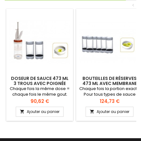
<
DOSEUR DE SAUCE 473 ML
BOUTEILLES DE RÉSERVES
3 TROUS AVEC POIGNÉE
473 ML AVEC MEMBRANE
MEDIUM 3 TROUS
Chaque fois la même dose =
Chaque fois la portion exacte
chaque fois le même gout.
Pour tous types de sauce
Élimine la perte de sauce.
Chaque fois la même dose =
Prix
Prix
90,62 €
124,73 €
Répartition rapide grâce à la
chaque fois le même goût
poignée ergonomique et les
Élimine la perte de sauce -
Ajouter au panier
Ajouter au panier


bouteilles inter- changeables
nettoyage facile Répartition
et rechargeables. Contrôle
rapide grâce à la poignée
parfait de vos coûts
ergonomique et les
bouteilles interchangeables
et rechargeables