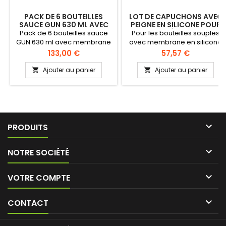
PACK DE 6 BOUTEILLES
LOT DE CAPUCHONS AVEC
SAUCE GUN 630 ML AVEC
PEIGNE EN SILICONE POUR
MEMBRANE 3 TROUS
BOUTEILLE À SAUCE FIFO
Pack de 6 bouteilles sauce
Pour les bouteilles souples
GUN 630 ml avec membrane
avec membrane en silicone
3 trous. Utilisez le Bouteille
Lot de 6 pièces
Prix
Prix
133,00 €
57,57 €
Sauce Gun avec les pistolets
à sauces Gérer vos sauces
Ajouter au panier
Ajouter au panier


liquides et épaisses Avec
membrane 3 trous Embout
facile à enlever 98% de la
sauce est utilisée,
optimisation des coûts

PRODUITS

NOTRE SOCIÉTÉ

VOTRE COMPTE

CONTACT