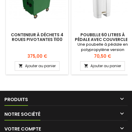
CONTENEUR À DÉCHETS 4
POUBELLE 60 LITRES À
ROUES PIVOTANTES 1100
PÉDALE AVEC COUVERCLES
LITRES COUVERCLE PLAT
DE COULEUR
Une poubelle à pédale en
polypropylène version
ergonomique, résistant aux
Prix
Prix
375,00 €
70,50 €
chocs. Couvercle bascule à
90°. Couvercle disponible en
Ajouter au panier
Ajouter au panier


plusieurs coloris (blanc - bleu
- rouge - vert - jaune.

PRODUITS

NOTRE SOCIÉTÉ

VOTRE COMPTE