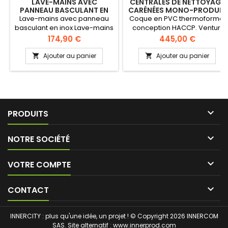
LAVE-MAINS AVEC
CENTRALES DE NETTOYAGE
PANNEAU BASCULANT EN
CARÉNÉES MONO-PRODUIT
INOX
Lave-mains avec panneau
Coque en PVC thermoformé,
basculant en inox Lave-mains
conception HACCP. Venturi
inox cuve ronde Mitigeur
robuste, simple, efficace
Prix
Prix
174,90 €
445,00 €
EC/EF. Robinet col de cygne,
avec peu de maintenance.
bonde et siphon inclus.
Vanne antipollution filtrante.
Ajouter au panier
Ajouter au panier


Pistolet avec protection anti-
choc élevée, résistant 80°C -
25 bars. Tuyau de lavage de
qualité alimentaire, résistant
70°C - 20 bars.

PRODUITS

NOTRE SOCIÉTÉ

VOTRE COMPTE

CONTACT
INNERCITY : plus qu'une idée, un projet ! © Copyright 2026 INNERCOM
SAS. Site alternatif :
www.innerprod.com