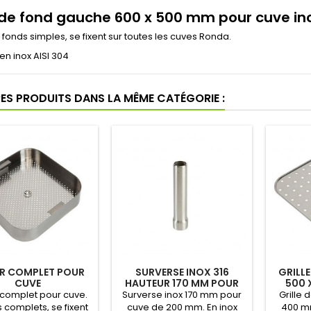
e de fond gauche 600 x 500 mm pour cuve in
e fonds simples, se fixent sur toutes les cuves Ronda.
en inox AISI 304
RES PRODUITS DANS LA MÊME CATÉGORIE :
ER COMPLET POUR
SURVERSE INOX 316
GRILL
CUVE
HAUTEUR 170 MM POUR
500 
CUVE DE 200 MM
DES
 complet pour cuve.
Surverse inox 170 mm pour
Grille 
 complets, se fixent
cuve de 200 mm. En inox
400 m