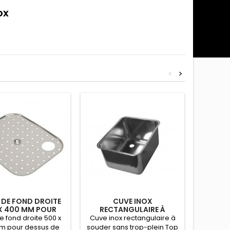
ox
<
>
E DE FOND DROITE
CUVE INOX
ENSE
X 400 MM POUR
RECTANGULAIRE À
EMB
SUS DE PLONGE
SOUDER SANS TROP-
CHROMÉ
de fond droite 500 x
Cuve inox rectangulaire à
Ensembl
PLEIN
m pour dessus de
souder sans trop-plein Top
perfor