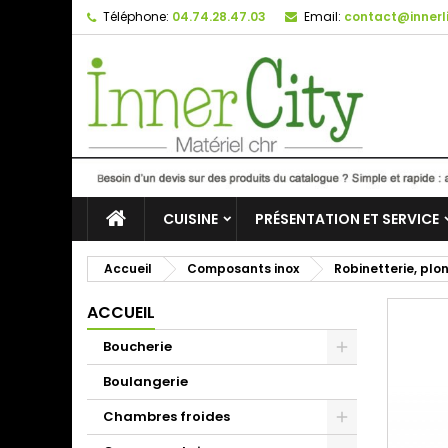
Téléphone:
04.74.28.47.03
Email:
contact@innerli
CUISINE
PRÉSENTATION ET SERVICE
Accueil
Composants inox
Robinetterie, plo
ACCUEIL
Boucherie
Boulangerie
Chambres froides