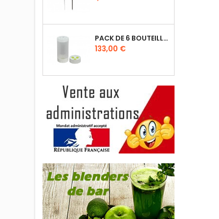
PACK DE 6 BOUTEILLES SAUCE GUN 630 ML AVEC MEMBRANE 3 TROUS
Prix
133,00 €