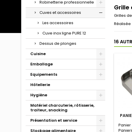
Robinetterie professionnelle
Grill
Cuves et accessoires
Grilles d
Les accessoires
Réalisée 
Cuve inox ligne PURE 12
16 AUT
Dessus de plonges
Cuisine
Emballage
Equipements
Hôtellerie
Hygiène
Matériel charcuterie, rôtisserie,
traiteur, snacking
PANI
Présentation et service
Panier
Paniers
Stockage alimentaire