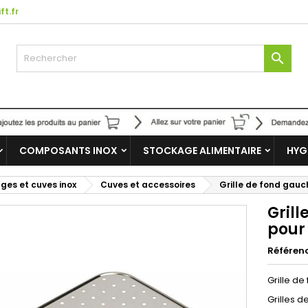
ft.fr

COMPOSANTS INOX
STOCKAGE ALIMENTAIRE
HYG
nges et cuves inox
Cuves et accessoires
Grille de fond gauc
Gril
pour
Référen
Grille d
Grilles d