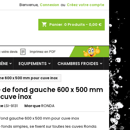
Bienvenue,
Connexion
ou
Créez votre compte
shopping_cart
Panier:
0
Produits - 0,00 €
IÈNE
EQUIPEMENTS
CHAMBRES FROIDES
he 600 x 500 mm pour cuve inox
le de fond gauche 600 x 500 mm
 cuve inox
ce
LSI-9131
Marque
RONDA
e fond gauche 600 x 500 mm pour cuve inox
e fonds simples, se fixent sur toutes les cuves Ronda.